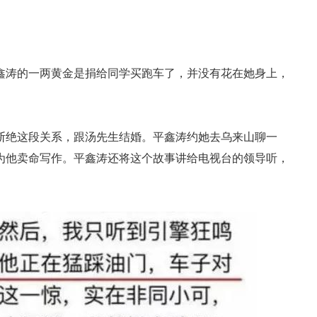
鑫涛的一两黄金是捐给同学买跑车了，并没有花在她身上，
断绝这段关系，跟汤先生结婚。平鑫涛约她去乌来山聊一
为他卖命写作。平鑫涛还将这个故事讲给电视台的领导听，