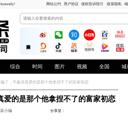
nestly!
网站公约
用户协议
侵权投诉指引
政策隐私
城
综合
时间
图片
视频
全国
城
骗了，平鑫涛真爱的是那个他拿捏不了的富家初恋
真爱的是那个他拿捏不了的富家初恋
采小编
分享至：