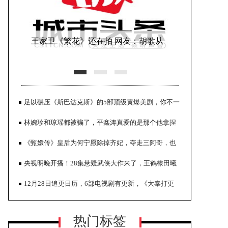
王家卫《繁花》还在拍 网友：胡歌从
30多拍到40了
足以碾压《斯巴达克斯》的5部顶级黄爆美剧，你不一
定全看过？
林婉珍和琼瑶都被骗了，平鑫涛真爱的是那个他拿捏
不了的富家初恋
《甄嬛传》皇后为何宁愿除掉齐妃，夺走三阿哥，也
不抚养四阿哥？
央视明晚开播！28集悬疑武侠大作来了，王鹤棣田曦
正午阳光透露剧集进展 称《县委大
薇主演，能火
12月28日追更日历，6部电视剧有更新，《大奉打更
院》档期未定
人》今日开播
热门标签