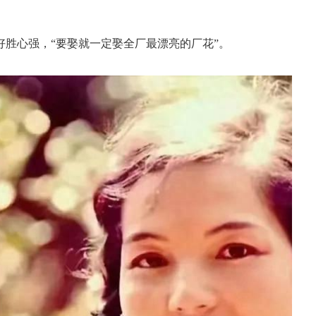
好胜心强，“要娶就一定娶全厂最漂亮的厂花”。