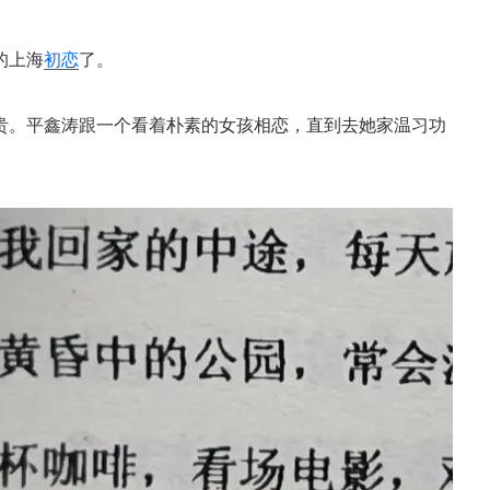
的上海
初恋
了。
贵。平鑫涛跟一个看着朴素的女孩相恋，直到去她家温习功