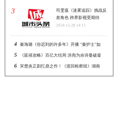
3
司雯嘉《迷雾追踪》挑战反
差角色 跨界影视受期待
2024-12-28 14:11
4
秦海璐《你迟到的许多年》开播 “秦护士”如
约上线
5
《延禧攻略》百亿大结局 洪尧为佘诗曼破釜
沉舟
6
宋楚炎正剧扛鼎之作！《巡回检察组》湖南
卫视震撼开播