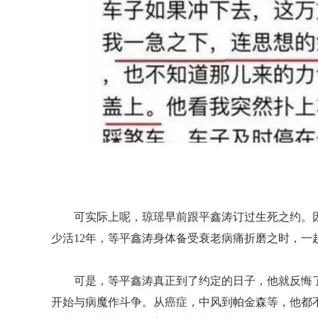
可实际上呢，琼瑶早前跟平鑫涛订过生死之约。
少活12年，等平鑫涛身体备受衰老病痛折磨之时，一
可是，等平鑫涛真正到了约定的日子，他就反悔
开始与病魔作斗争。从癌症，中风到帕金森等，他都