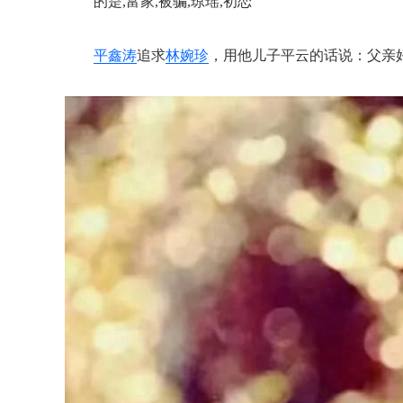
的是,富家,被骗,琼瑶,初恋
平鑫涛
追求
林婉珍
，用他儿子平云的话说：父亲