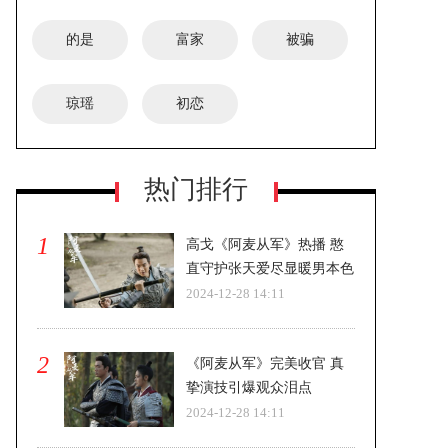
的是
富家
被骗
琼瑶
初恋
《FOUR乐队的盛夏》正式立项-即将
热门排行
开机
1
高戈《阿麦从军》热播 憨
直守护张天爱尽显暖男本色
2024-12-28 14:11
2
《阿麦从军》完美收官 真
挚演技引爆观众泪点
2024-12-28 14:11