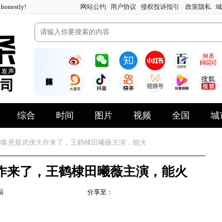
nestly!
网站公约
用户协议
侵权投诉指引
政策隐私
城
综合
时间
图片
视频
全国
城
8集悬疑武侠大作来了，王鹤棣田曦薇主演，能火
大作来了，王鹤棣田曦薇主演，能火
编
分享至：