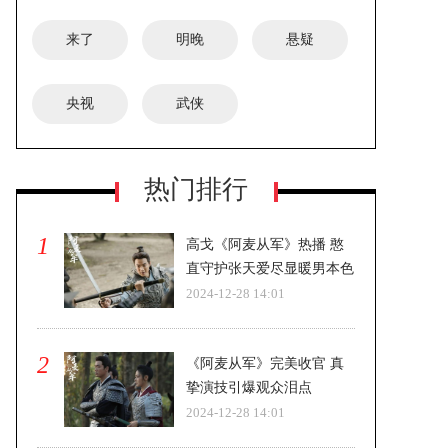
来了
明晚
悬疑
央视
武侠
《FOUR乐队的盛夏》正式立项-即将
热门排行
开机
1
高戈《阿麦从军》热播 憨
直守护张天爱尽显暖男本色
2024-12-28 14:01
2
《阿麦从军》完美收官 真
挚演技引爆观众泪点
2024-12-28 14:01