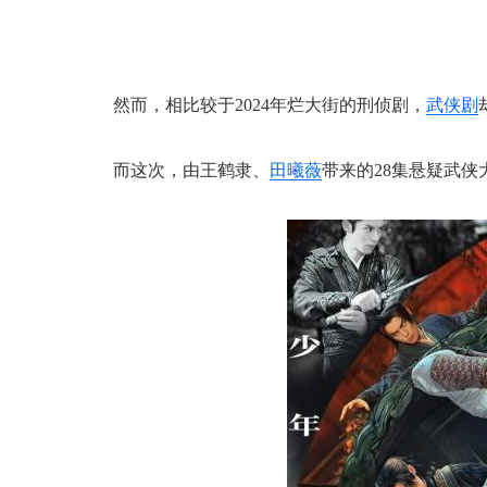
然而，相比较于2024年烂大街的刑侦剧，
武侠剧
而这次，由王鹤隶、
田曦薇
带来的28集悬疑武侠