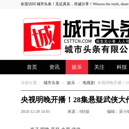
欢迎访问 城市头条！见证真实，坦诚分享！Witness the truth, share ho
首页
资讯
娱乐
关注
科技
当前位置：
城市头条
>
娱乐
>
电视剧
央视明晚开播！2
央视明晚开播！28集悬疑武侠
2024-12-28 14:01
来源：8卦娱
编辑：采小