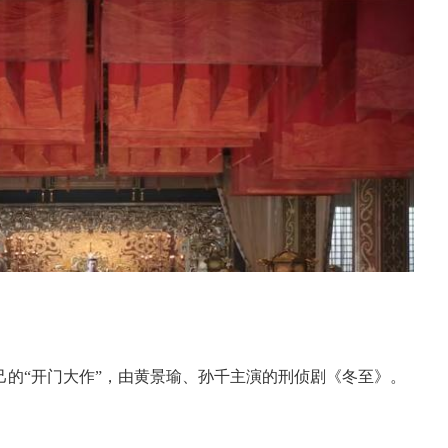
自己的“开门大作”，由黄景瑜、孙千主演的刑侦剧《冬至》。