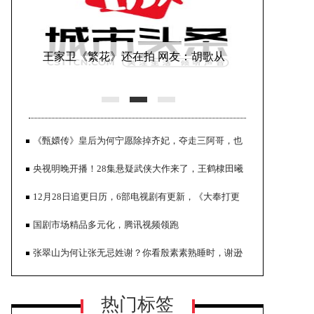
王家卫《繁花》还在拍 网友：胡歌从
30多拍到40了
《甄嬛传》皇后为何宁愿除掉齐妃，夺走三阿哥，也
不抚养四阿哥？
央视明晚开播！28集悬疑武侠大作来了，王鹤棣田曦
薇主演，能火
12月28日追更日历，6部电视剧有更新，《大奉打更
人》今日开播
国剧市场精品多元化，腾讯视频领跑
正午阳光透露剧集进展 称《县委大
张翠山为何让张无忌姓谢？你看殷素素熟睡时，谢逊
院》档期未定
如何捣鼓她的
热门标签