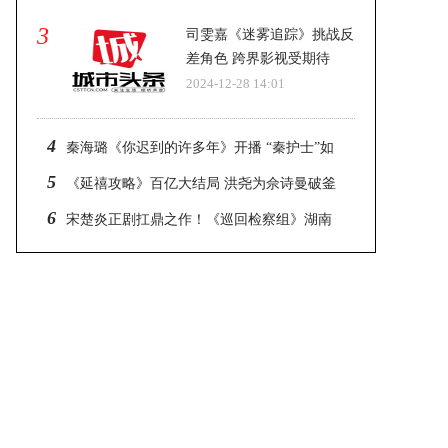
3
司雯嘉《迷雾追踪》挑战反
差角色 跨界影视受期待
2024-12-28 14:01
4
秦海璐《你迟到的许多年》开播 “秦护士”如
约上线
5
《延禧攻略》百亿大结局 洪尧为佘诗曼破釜
沉舟
6
宋楚炎正剧扛鼎之作！《巡回检察组》湖南
卫视震撼开播