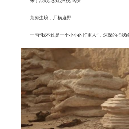
来了,明晚,悬疑,央视,武侠
荒凉边境，尸横遍野......
一句“我不过是一个小小的打更人”，深深的把我