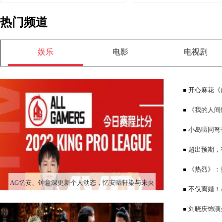
热门频道
娱乐
电影
电视剧
开心麻花《
冬景能“避暑”
《我的人间
勋说为让背影
小岛晒同弩
超出预期，
《热烈》：
AG忆安、钟意深更新个人动态，忆安晒轩染与未央
二字，却字字
不仅离婚！
的互搂照！
刘晓庆饰演