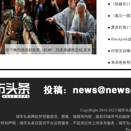
网友评论较为
《纸嫁衣2
归
《孤注一掷
接把金晨吓了
萧亚轩第1
痛了多少姐弟
Blackp
多，只能多办
张子枫包场请好友看《封神》,找袁泉娜然还钱,袁泉
付笛生自曝
反应笑翻全场
子娶美娇妻成
单亲爸爸带
儿子像兄弟
CopyRight 2016-2023 城
城市头条网站所登载资讯、图集、视频等内容，版权归城市号自媒体
特别声明：城市头条仅提供平台运营服务，不提供任何上传发布服务，城市头条网尊重
Po