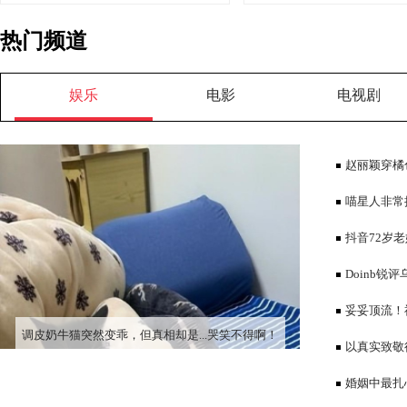
热门频道
娱乐
电影
电视剧
赵丽颖穿橘
喵星人非常
过！只能事后
抖音72岁
Doinb
冲了我先申请
妥妥顶流！
调皮奶牛猫突然变乖，但真相却是...哭笑不得啊！
爷撰文
以真实致敬
场青年群像
婚姻中最扎