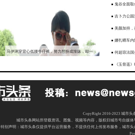
鬼谷全面取
子相当炸裂
吉卜力公园
乡
美颜加持，
超短短裤打扮
娜扎晒车内
马伊琍穿背心低腰牛仔裤，努力想扮成辣妹，却一
何超琼法国
股浓浓大妈感！
外，和干女儿
《玉骨遥》
CopyRight 2016-2023 城
城市头条网站所登载资讯、图集、视频等内容，版权归城市号自媒体
特别声明：城市头条仅提供平台运营服务，不提供任何上传发布服务，城市头条网尊重
Po