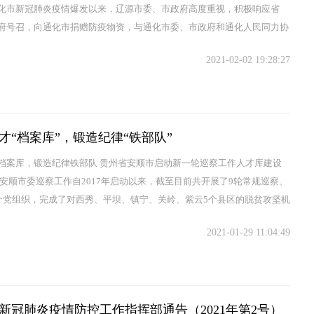
化市新冠肺炎疫情爆发以来，辽源市委、市政府高度重视，积极响应省
府号召，向通化市捐赠防疫物资，与通化市委、市政府和通化人民同力协
艰。1月30日下午...
2021-02-02 19:28:27
才“档案库”，锻造纪律“铁部队”
档案库，锻造纪律铁部队 贵州省安顺市启动新一轮巡察工作人才库建设
届安顺市委巡察工作自2017年启动以来，截至目前共开展了9轮常规巡察、
3个党组织，完成了对西秀、平坝、镇宁、关岭、紫云5个县区的脱贫攻坚机
全市8个县区共...
2021-01-29 11:04:49
新冠肺炎疫情防控工作指挥部通告（2021年第2号）