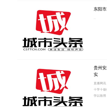
东阳市
...
贵州安
实
直播网讯
十学十做
学以致用
到有效执行