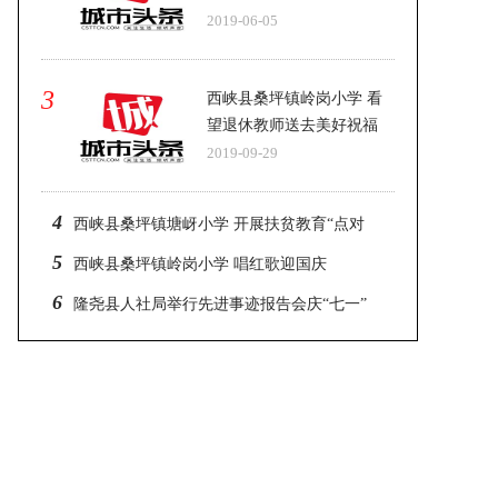
2019-06-05
3
西峡县桑坪镇岭岗小学 看
望退休教师送去美好祝福
2019-09-29
4
西峡县桑坪镇塘岈小学 开展扶贫教育“点对
点”活动
5
西峡县桑坪镇岭岗小学 唱红歌迎国庆
6
隆尧县人社局举行先进事迹报告会庆“七一”