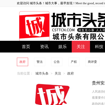
欢迎访问 城市头条！城市大事，最早发现！Meet the good, record the 
首页
资讯
娱乐
关注
科技
政府
警法
公告
产权
商评委
当前位置：
城市头条
>
关注
>
政府
贵州安
人民政协
着重要作
政协的各