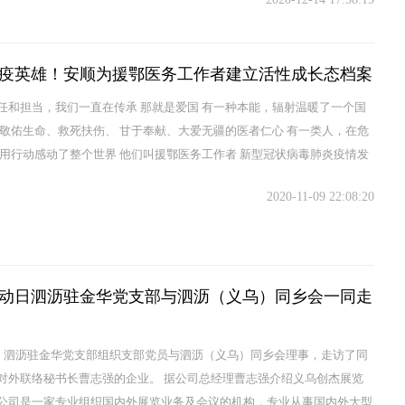
疫英雄！安顺为援鄂医务工作者建立活性成长态档案
任和担当，我们一直在传承 那就是爱国 有一种本能，辐射温暖了一个国
是敬佑生命、救死扶伤、 甘于奉献、大爱无疆的医者仁心 有一类人，在危
 用行动感动了整个世界 他们叫援鄂医务工作者 新型冠状病毒肺炎疫情发
市广大一线...
2020-11-09 22:08:20
动日泗沥驻金华党支部与泗沥（义乌）同乡会一同走
日，泗沥驻金华党支部组织支部党员与泗沥（义乌）同乡会理事，走访了同
对外联络秘书长曹志强的企业。 据公司总经理曹志强介绍义乌创杰展览
公司是一家专业组织国内外展览业务及会议的机构，专业从事国内外大型