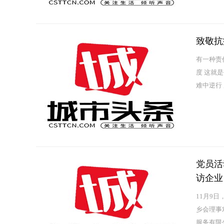
致敬抗
有一种责
度 这就
难中逆行
生后，安顺
党员活
访企业
11月9
乡会理事
服务有限