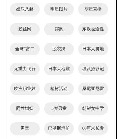
娱乐八卦
明星图片
明星直播
粉丝网
露胸
东欧被迫性
交易受害者
全球“富二
建好人才“档案库”，锻造纪律“铁部队”
脱衣舞
日本人挤地
代”美女
铁
无重力飞行
日本大地震
埃及摄影记
服务
者
欧洲职业妓
植树活动
桑尼亚尼雷
女俱乐部
尔会议中心
同性婚姻
3岁男童
朝鲜女中学
生
男童
巴基斯坦前
60厘米长发