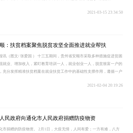
，立案228件，其...
2021-03-15 23:34:50
顺：扶贫档案聚焦脱贫攻坚全面推进就业帮扶
报讯（图文/ 张爱国 ） 十三五期间，贵州省安顺市采取多种措施促进贫困
现就业、增加收入，紧盯教育培训一人，就业创业一人，脱贫致富一户的
，充分发挥精准扶贫档案在就业扶贫工作中的基础性支撑作用，遵循一户
工作思路，...
2021-02-04 20:19:26
人民政府向通化市人民政府捐赠防疫物资
化市捐赠的防疫物资。 2月1日，大疫无情，人间有爱；一方有难，八方