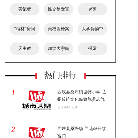
总统
美记者
性交易受害
裸骑
者
“棺材”房间
美校园枪案
大学食物中
凶手
毒事件
天主教
加拿大宇航
裸露
员
热门排行
1
西峡县桑坪镇塘岈小学 弘
扬传统文化鼓舞脱贫志气
2019-06-19
2
西峡县桑坪镇 兰花敲开致
富门