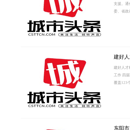
支援。通
委、省政
契、共克时
建好人
建好人才
工作 四
覆盖12
动式巡察；
东阳市