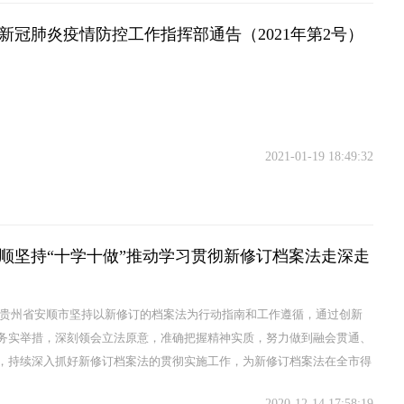
新冠肺炎疫情防控工作指挥部通告（2021年第2号）
2021-01-19 18:49:32
顺坚持“十学十做”推动学习贯彻新修订档案法走深走
 贵州省安顺市坚持以新修订的档案法为行动指南和工作遵循，通过创新
务实举措，深刻领会立法原意，准确把握精神实质，努力做到融会贯通、
，持续深入抓好新修订档案法的贯彻实施工作，为新修订档案法在全市得
和全面落实打下...
2020-12-14 17:58:19