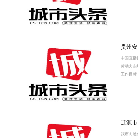
件，经审查
贵州安
中国直播
劳动力实
工作目标
一档一策的
辽源市
我市向通