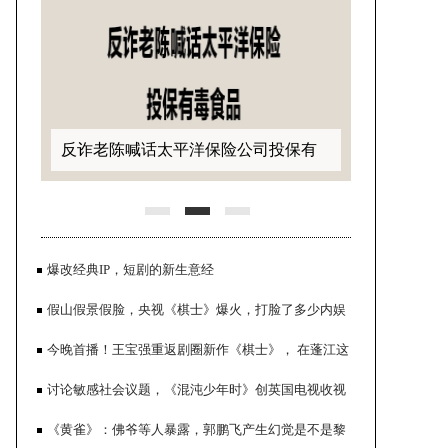
反诈老陈喊话太平洋保险公司投保有
毒食品
爆改经典IP，短剧的新生意经
假山假景假脸，央视《棋士》爆火，打脸了多少内娱
流水线年代剧
今晚首播！王宝强重返剧圈新作《棋士》， 在蓬江这
些地方取景
讨论敏感社会议题，《混沌少年时》创英国电视收视
反诈老陈喊话百万主播小影夫妇销售
率历史
《黄雀》：佛爷等人暴露，郭鹏飞产生幻觉是不是黎