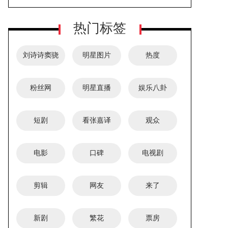
有毒产品被禁言
小莲动的手脚？
热门标签
刘诗诗窦骁
明星图片
热度
粉丝网
明星直播
娱乐八卦
TVB视后林夏薇友情出演《大生意
短剧
看张嘉译
观众
人》，造型惊艳凤仪万千赢得口碑
电影
口碑
电视剧
剪辑
网友
来了
新剧
繁花
票房