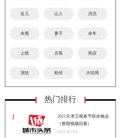
女儿
让人
演员
央视
妻子
余年
上线
古装
热议
演技
粉丝
大结局
热门排行
1
2021天津卫视春节联欢晚会
（整期视频回看）
2021-02-18