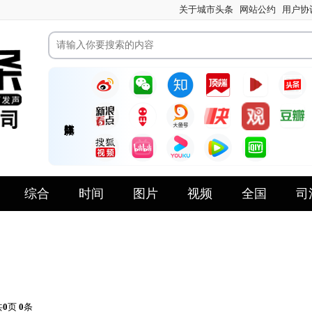
关于城市头条
网站公约
用户协
综合
时间
图片
视频
全国
司
共
0
页
0
条