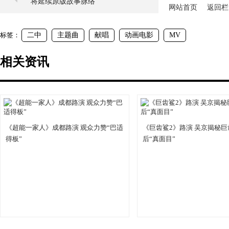
将延续原版故事脉络
网站首页
返回栏
标签：
二中
主题曲
献唱
动画电影
MV
相关资讯
《超能一家人》成都路演 观众力赞“巴适
《巨齿鲨2》路演 吴京揭秘巨
得板”
后“真面目”