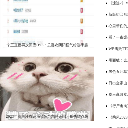
审美讲述心中
《遗迹2》
可陈
新版妲己形
心里带伤的
看了一夜爆
宁王直播再次回应DYS：总喜欢阴阳怪气给选手起
的辛酸，都被
WB击败T
外号，我看了来气
车，AG迎来
毛丽敏：去
黑色五叶草
再次突破极限
日出金家山
秦王嬴政竟
料片“反转”不
《行尸走肉
2023年高明沙寮开渔音乐节精彩开唱，用热情点燃
《乘风20
这个夏天！
始人谢娜成最