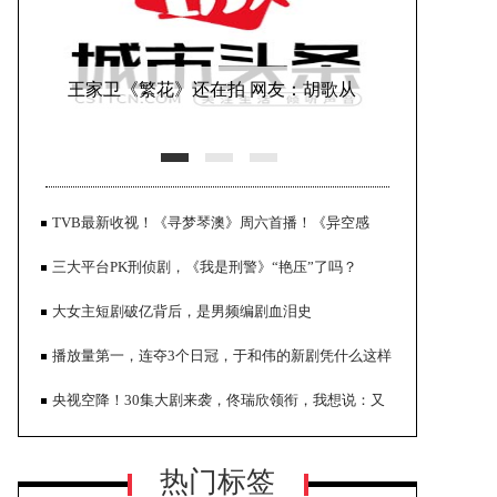
王家卫《繁花》还在拍 网友：胡歌从
30多拍到40了
TVB最新收视！《寻梦琴澳》周六首播！《异空感
应》超《黑色月光》
三大平台PK刑侦剧，《我是刑警》“艳压”了吗？
大女主短剧破亿背后，是男频编剧血泪史
播放量第一，连夺3个日冠，于和伟的新剧凭什么这样
正午阳光透露剧集进展 称《县委大
豪横？
央视空降！30集大剧来袭，佟瑞欣领衔，我想说：又
院》档期未定
有革命剧追了
热门标签