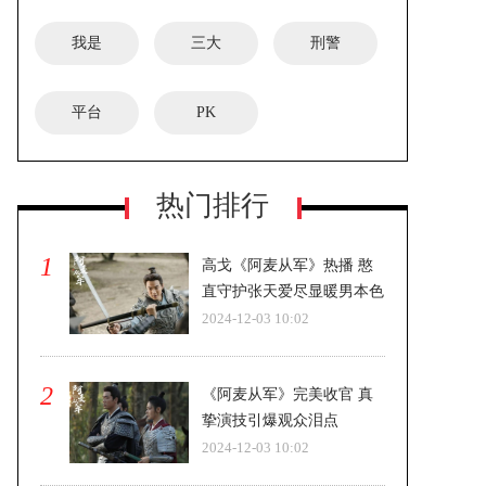
我是
三大
刑警
平台
PK
《FOUR乐队的盛夏》正式立项-即将
热门排行
开机
1
高戈《阿麦从军》热播 憨
直守护张天爱尽显暖男本色
2024-12-03 10:02
2
《阿麦从军》完美收官 真
挚演技引爆观众泪点
2024-12-03 10:02