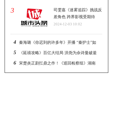
3
司雯嘉《迷雾追踪》挑战反
差角色 跨界影视受期待
2024-12-03 10:02
4
秦海璐《你迟到的许多年》开播 “秦护士”如
约上线
5
《延禧攻略》百亿大结局 洪尧为佘诗曼破釜
沉舟
6
宋楚炎正剧扛鼎之作！《巡回检察组》湖南
卫视震撼开播