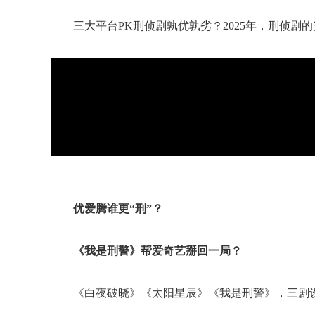
三大平台PK刑侦剧孰优孰劣？2025年，刑侦剧
优爱腾谁更“刑”？
《我是刑警》帮爱奇艺掰回一局？
《白夜破晓》《太阳星辰》《我是刑警》，三剧