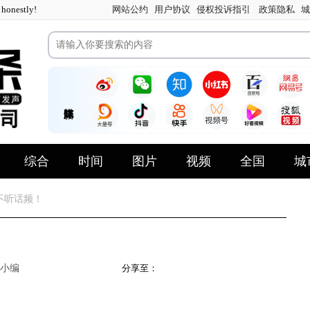
nestly!
网站公约
用户协议
侵权投诉指引
政策隐私
城
综合
时间
图片
视频
全国
城
不听话频！
小编
分享至：