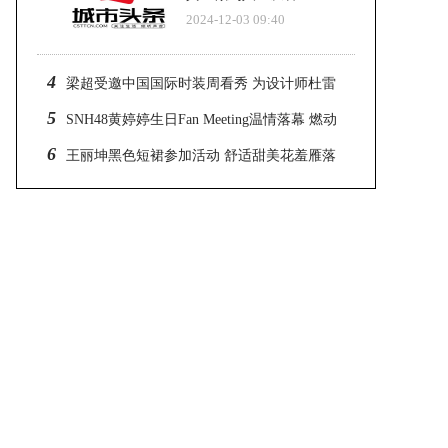
2024-12-03 09:40
4
梁超受邀中国国际时装周看秀 为设计师杜雷
杨站台
5
SNH48黄婷婷生日Fan Meeting温情落幕 燃动
青春光火
6
王丽坤黑色短裙参加活动 舒适甜美花羞雁落