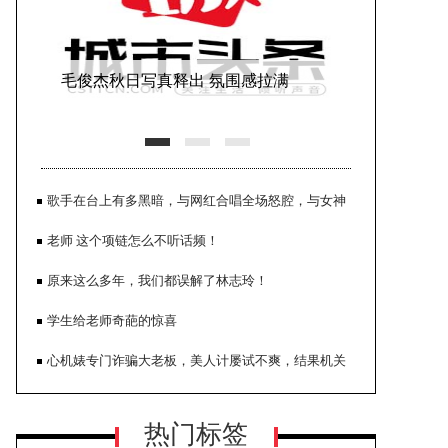
毛俊杰秋日写真释出 氛围感拉满
歌手在台上有多黑暗，与网红合唱全场怒腔，与女神
却满脸赔笑
老师 这个项链怎么不听话频！
原来这么多年，我们都误解了林志玲！
学生给老师奇葩的惊喜
张嘉益写真大片曝光 故事感拉满张力
心机婊专门诈骗大老板，美人计屡试不爽，结果机关
十足
算尽自食恶果！
热门标签