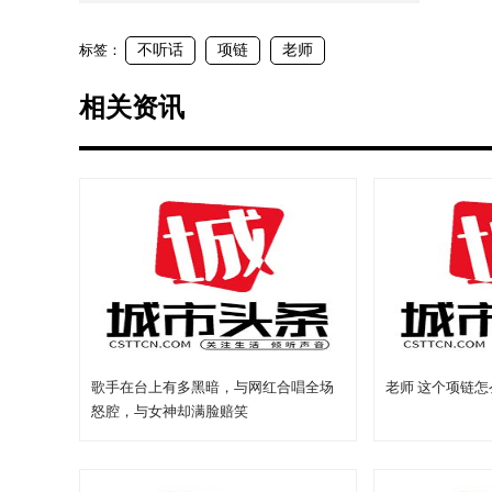
标签：
不听话
项链
老师
相关资讯
歌手在台上有多黑暗，与网红合唱全场
老师 这个项链
怒腔，与女神却满脸赔笑