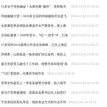
网友集体破防，有人看哭了
51岁女子突然确诊！头疼到要“爆炸”，竟和每天
2024-12-03 07:10:29
买菜有关！死亡率很高
羽绒服爆大雷！3000多元买的羽绒服拆开全是飞
2024-12-02 15:10:35
丝！许多网友剪开了自己的衣服……
女孩遭前男友绑架折磨泼开水严重受伤，家人痛
2024-12-02 14:50:17
诉：“以为她死了才去投案”
古劲松被查！2009年至今，7位“一把手”中，已有
2024-12-02 14:10:19
6位被查
27岁清华2024届博士毕业生张林峰，已任上海交
2024-12-02 13:50:17
大助理教授、博导
湃调查｜山西临县一集体煤矿转让迷局：谁的上
2024-12-02 13:00:21
亿煤矿资产？
雇主失联育儿嫂当了三年妈，报警寻亲却发现“真
2024-12-02 12:31:18
假”父母都在监狱服刑
“75后”姜国杰，任重庆市副市长
2024-12-02 12:30:39
受害女性超百人！李某某被警方抓获，惊人细节
2024-12-02 08:10:42
曝光：有人在卫生间里接种
落马厅官再被通报：贫困县县委书记任上刻意打
2024-12-02 07:30:23
造4条调研“经典路线”
于东来回应彩礼争议：我的表达方式和方法不对
2024-12-01 14:10:52