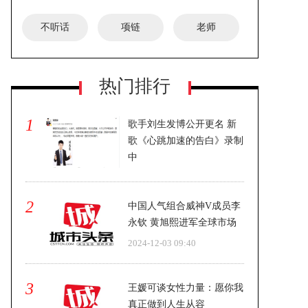
不听话
项链
老师
热门排行
仝卓全新复古写真 港味十足
1
歌手刘生发博公开更名 新
歌《心跳加速的告白》录制
中
2024-12-03 09:40
2
中国人气组合威神V成员李
永钦 黄旭熙进军全球市场
2024-12-03 09:40
3
王媛可谈女性力量：愿你我
真正做到人生从容