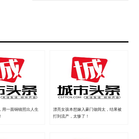
，用一面铜镜照出人生
漂亮女孩本想嫁入豪门做阔太，结果被
！
打到流产，太惨了！