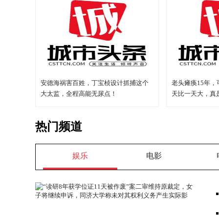
安德海祸害百姓，丁宝桢设计抓捕这个
老头瘫痪15年
大太监，全程高能无尿点！
天比一天大，真
热门频道
娱乐
电影