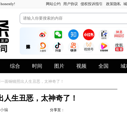
nestly!
网站公约
用户协议
侵权投诉指引
政策隐私
城
综合
时间
图片
视频
全国
城
一面铜镜照出人生丑恶，太神奇了！
出人生丑恶，太神奇了！
小编
分享至：