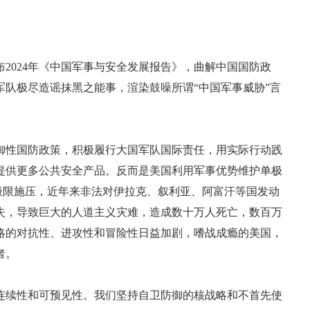
布2024年《中国军事与安全发展报告》，曲解中国国防政
队极尽造谣抹黑之能事，渲染鼓噪所谓“中国军事威胁”言
御性国防政策，积极履行大国军队国际责任，用实际行动践
提供更多公共安全产品。反而是美国利用军事优势维护单极
辄极限施压，近年来非法对伊拉克、叙利亚、阿富汗等国发动
失，导致巨大的人道主义灾难，造成数十万人死亡，数百万
略的对抗性、进攻性和冒险性日益加剧，嗜战成瘾的美国，
者。
连续性和可预见性。我们坚持自卫防御的核战略和不首先使