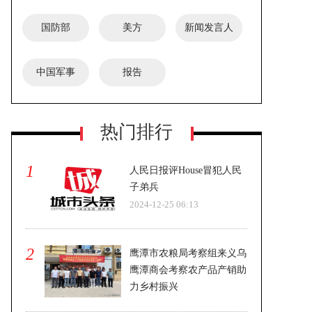
国防部
美方
新闻发言人
中国军事
报告
安徽宿州蒿沟镇政府通报：一名女演
热门排行
员表演空中节目时意外坠亡
1
人民日报评House冒犯人民
子弟兵
2024-12-25 06:13
2
鹰潭市农粮局考察组来义乌
鹰潭商会考察农产品产销助
力乡村振兴
2024-12-25 06:13