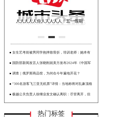
人人人人人你人人人人人！五一假期
首日迎出游高峰，消费市场大幅
女生艺考前被男同学抱摔致骨折，培训老师：她本有
希望考进全省前三
国防部新闻发言人张晓刚就美方发布2024年《中国军
事与安全发展报告》发表谈话
调查｜俄罗斯商品馆，为何在今年遍地开花？
“300名游客飞三亚无机票”详情：当地称将对乱象顶格
上海都市型工业协会品牌振兴专业委
处罚
极越公关负责人徐继业发文确认离职：尽管离开，但
员会揭牌仪式在沪隆重举行
心里终归充满感恩和感激
热门标签