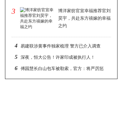
3
博洋家纺官宣幸福推荐官刘
昊宇，共赴东方禧嫁的幸福
之约
2024-12-25 06:13
4
易建联涉黄事件独家梳理 警方已介入调查
5
深夜，恒大公告！许家印成被执行人！
6
傅园慧长白山包车被勒索，官方：将严厉惩
处黑车司机