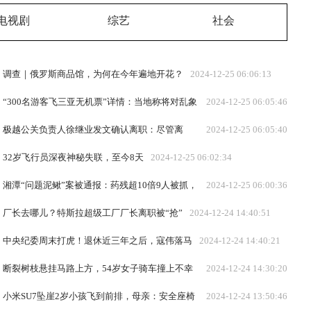
电视剧
综艺
社会
调查｜俄罗斯商品馆，为何在今年遍地开花？
2024-12-25 06:06:13
“300名游客飞三亚无机票”详情：当地称将对乱象
2024-12-25 06:05:46
顶格处罚
极越公关负责人徐继业发文确认离职：尽管离
2024-12-25 06:05:40
开，但心里终归充满感恩和感激
32岁飞行员深夜神秘失联，至今8天
2024-12-25 06:02:34
湘潭“问题泥鳅”案被通报：药残超10倍9人被抓，
2024-12-25 06:00:36
涉案金额逾7千万
厂长去哪儿？特斯拉超级工厂厂长离职被“抢”
2024-12-24 14:40:51
中央纪委周末打虎！退休近三年之后，寇伟落马
2024-12-24 14:40:21
断裂树枝悬挂马路上方，54岁女子骑车撞上不幸
2024-12-24 14:30:20
身亡！交警认定死者主责，当地政府次责，双方均有异议
小米SU7坠崖2岁小孩飞到前排，母亲：安全座椅
2024-12-24 13:50:46