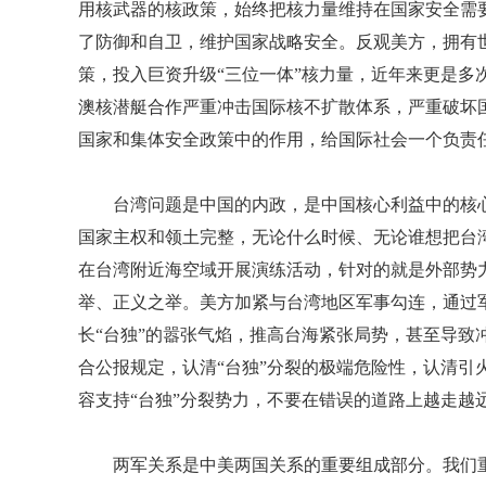
用核武器的核政策，始终把核力量维持在国家安全需
了防御和自卫，维护国家战略安全。反观美方，拥有
策，投入巨资升级“三位一体”核力量，近年来更是多
澳核潜艇合作严重冲击国际核不扩散体系，严重破坏
国家和集体安全政策中的作用，给国际社会一个负责
台湾问题是中国的内政，是中国核心利益中的核
国家主权和领土完整，无论什么时候、无论谁想把台
在台湾附近海空域开展演练活动，针对的就是外部势力
举、正义之举。美方加紧与台湾地区军事勾连，通过
长“台独”的嚣张气焰，推高台海紧张局势，甚至导致
合公报规定，认清“台独”分裂的极端危险性，认清引
容支持“台独”分裂势力，不要在错误的道路上越走越
两军关系是中美两国关系的重要组成部分。我们