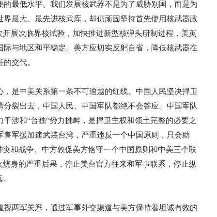
要的最低水平。我们发展核武器不是为了威胁别国，而是为
世界最大、最先进核武库，却仍顽固坚持首先使用核武器政
次开展次临界核试验，加快推进新型核弹头研制进程，美英
国际与地区和平稳定。美方应切实反躬自省，降低核武器在
任的交代。
心，是中美关系第一条不可逾越的红线。中国人民坚决捍卫
湾分裂出去，中国人民、中国军队都绝不会答应。中国军队
干涉和“台独”势力挑衅，是捍卫主权和领土完整的必要之
军售军援加速武装台湾，严重违反一个中国原则，只会助
冲突和战争。中方敦促美方恪守一个中国原则和中美三个联
火烧身的严重后果，停止美台官方往来和军事联系，停止纵
远。
重视两军关系，通过军事外交渠道与美方保持着坦诚有效的