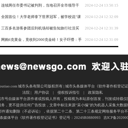
很重要！
连续两任市委书记被判刑，当地召开全市领导干
2024-12-24 13:50:15
部大会，现场通报案情：深刻汲取教训！
全国首位！大学老师拿下世界冠军，被学校说“课
2024-12-24 12:32:09
抢”......
三百多名游客参团后到机场却被告知旅行社没买
2024-12-24 12:31:39
机票？海南省旅文厅：已向公安部门报案
网购6克黄金，竟收到2000克金砖！女子吓懵：手
2024-12-24 12:31:09
到现在都是冷的……
 chengshitoutiao.com 城市头条有限公司版权所有 | 城市头条媒体平台《软件著
法院 |
用户协议
|
侵权投诉指引
|
政策隐私
城市号自媒体平台原作者或投稿人所有，投稿视为本站原创首发，刊发或转载仅
务，更不提供任何广告投放，文章中标注来源“采小编”的为机器人采集大数
知删除（不必诉讼），依据第二十二条、第二十三条规定网络服务平台不承担赔偿责任：
媒体平台《软件著作权登记证书》登记号：2024SR0880993
吉ICP备20200