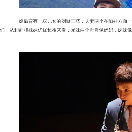
婚后育有一双儿女的刘璇王弢，夫妻两个在晒娃方面一
们，从赳赳和妹妹优优长相来看，兄妹两个哥哥像妈妈，妹妹像