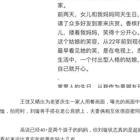
王弢又晒出为老婆庆生一家人用餐画面，曝光的画面中，
恤，拍照时，刘璇将手搭在老公肩膀上，夫妻俩相互依偎甜蜜同
虽说已经40+是两个孩子的妈妈，但刘璇状态真的是超
看起来远比真实年龄要年轻十几岁。