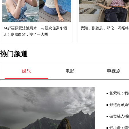
34岁福原爱泳池玩水，与新欢住豪华酒
费翔，张碧晨，邓伦，冯绍峰
店！皮肤白皙，瘦了一大圈
热门频道
娱乐
电影
电视剧
杨紫琼：我
道他不简单
郑恺再录婚
原因，冯小刚
破毒强人播
物刻画深受观
钱小豪：李