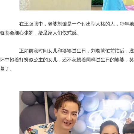
在王弢眼中，老婆刘璇是一个付出型人格的人，每年她
璇都会细心张罗，给足家人们仪式感。
正如前段时间女儿和婆婆过生日，刘璇就忙前忙后，邀
怀中抱着打扮似公主的女儿，还不忘搂着同样过生日的婆婆，笑
幕了。