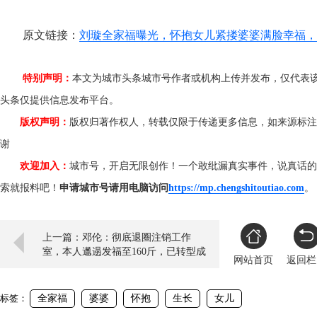
原文链接：
刘璇全家福曝光，怀抱女儿紧搂婆婆满脸幸福，
特别声明：
本文为城市头条城市号作者或机构上传并发布，仅代表
头条仅提供信息发布平台。
版权声明：
版权归著作权人，转载仅限于传递更多信息，如来源标注
谢
欢迎加入：
城市号，开启无限创作！一个敢纰漏真实事件，说真话的
索就报料吧！
申请城市号请用电脑访问
https://mp.chengshitoutiao.com
上一篇：邓伦：彻底退圈注销工作
室，本人邋遢发福至160斤，已转型成
网站首页
返回栏
商人
标签：
全家福
婆婆
怀抱
生长
女儿