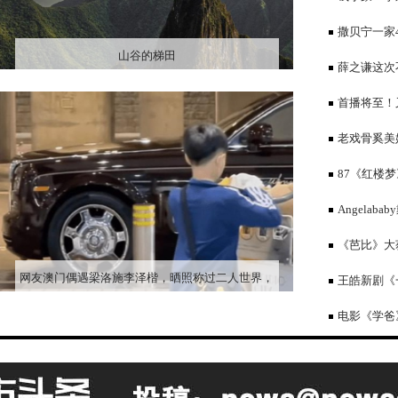
他的对手
撒贝宁一家
山谷的梯田
凤胎皮肤白皙
薛之谦这次
首播将至！
慨，终于有像
老戏骨奚美
87《红楼
道破真相
Angela
190cm弟弟
《芭比》大
网友澳门偶遇梁洛施李泽楷，晒照称过二人世界，
王皓新剧《
被猜测是否已复合
电影《学爸
断有笑有泪有