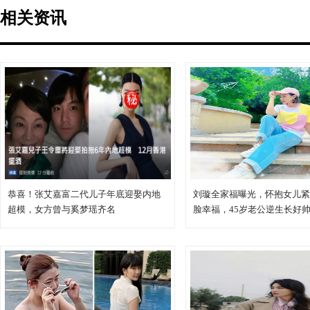
相关资讯
恭喜！张艾嘉富二代儿子年底迎娶内地
刘璇全家福曝光，怀抱女儿紧
超模，女方曾与奚梦瑶齐名
脸幸福，45岁老公逆生长好