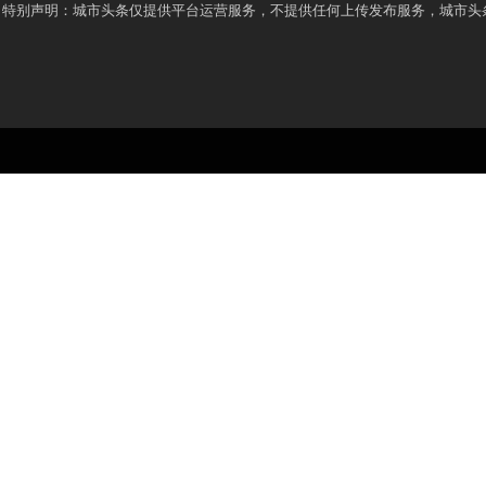
特别声明：城市头条仅提供平台运营服务，不提供任何上传发布服务，城市头条网尊重