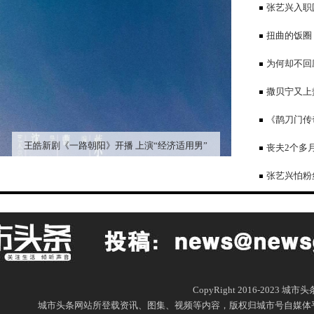
仙侠剧里演少
张艺兴入职
传，疑似没有
扭曲的饭圈
票卖身黄牛
为何却不回
撒贝宁又上
行李，俩娃颜
《鹊刀门传
成暑期档大黑
王皓新剧《一路朝阳》开播 上演“经济适用男”
丧夫2个多
比V引争议！
张艺兴怕粉
一掷》票房却
CopyRight 2016-2023 城
城市头条网站所登载资讯、图集、视频等内容，版权归城市号自媒体