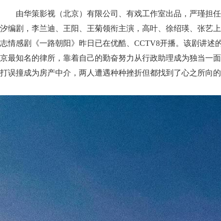
由华策影视（北京）有限公司、有戏工作室出品，严瑾担任
汐编剧，李兰迪、王阳、王菊领衔主演，高叶、徐绍瑛、张艺上
志情感剧《一路朝阳》昨日已在优酷、CCTV8开播。该剧讲述
京最知名的律所，靠着自己的勤奋努力从行政助理成为独当一面
打误撞成为房产中介，两人遭遇种种挫折但都找到了心之所向的