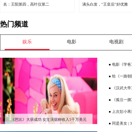
名：王阳第四，高叶仅第二
满头白发，“王皇后”好优雅
热门频道
娱乐
电影
电视剧
电影《学爸
断有笑有泪有
给《一路朝
四，高叶仅第
《汉武大帝
发，“王皇后
《孤注一掷
亿，将反超《
上次彭小苒
《芭比》大获成功 女主演据称收入5千万美元
同是美女 |