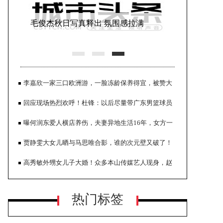
毛俊杰秋日写真释出 氛围感拉满
李嘉欣一家三口欧洲游，一脸冻龄保养得宜，被赞大
美人
回应现场热烈欢呼！杜锋：以后尽量带广东男篮球员
来现场
曝何润东爱人横店养伤，夫妻异地生活16年，女方一
度生活不能自理
贾静雯大女儿晒与马思唯合影，谁的次元壁又破了！
张嘉益写真大片曝光 故事感拉满张力
高秀敏外甥女儿子大婚！众多本山传媒艺人现身，赵
十足
本山题词送祝福
热门标签