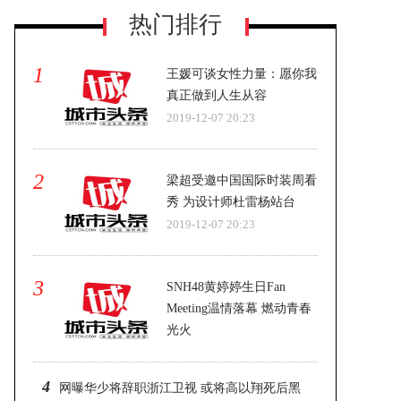
热门排行
1
王媛可谈女性力量：愿你我
真正做到人生从容
2019-12-07 20:23
仝卓全新复古写真 港味十足
2
梁超受邀中国国际时装周看
秀 为设计师杜雷杨站台
2019-12-07 20:23
3
SNH48黄婷婷生日Fan
Meeting温情落幕 燃动青春
光火
2019-12-07 20:23
4
网曝华少将辞职浙江卫视 或将高以翔死后黑