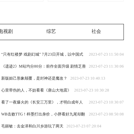
电视剧
综艺
社会
“只有红楼梦·戏剧幻城” 7月23日开城，以中国式
2023-07-23 11:50:04
审美讲述心中的“红楼梦”
《遗迹2》M站均分80分：前作全面升级 剧情乏善
2023-07-23 11:30:06
可陈
新版妲己形象颠覆，是封神还是魔改？
2023-07-23 10:40:13
心里带伤的人，不妨看看《唐山大地震》
2023-07-23 10:30:28
看了一夜爆火的《长安三万里》，才明白成年人
2023-07-23 10:30:07
的辛酸，都被他说尽了
WB击败TTG！梓墨打出身价，小胖看好九尾却翻
2023-07-23 08:50:08
车，AG迎来关键一战
毛丽敏：去金泽和白川乡游玩了两天
2023-07-23 07:20:04