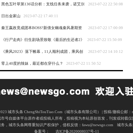
黑色五叶草第136话分析：支线任务来袭，诺艾尔
2023-07-22 22:50:08
再次突破极限！
日出金家山
2023-07-22 17:40:11
秦王嬴政竟成团本BOSS?新倩女幽魂秦风暑期资
2023-07-22 17:00:09
料片“反转”不停!
《行尸走肉》衍生剧场景致敬《最后的生还者2》
2023-07-22 15:50:09
《乘风2023》落下帷幕，11人顺利成团，乘风创
2023-07-22 14:10:12
始人谢娜成最大赢家
零上40度的辣妹，最近都在穿什么？
2023-07-22 11:50:52
16-2023 城市头条 ChengShiTouTiao.Com（城市头条有限公司） | 投稿/撤稿公邮：ne
城市号自媒体平台原作者或投稿人所有，投稿视为本站原创首发，刊发或转载仅
市头条网尊重知识产权保护，侵权反馈：fawu@newsgo.com
城市头条
备案号：
吉ICP备2020008037号-11