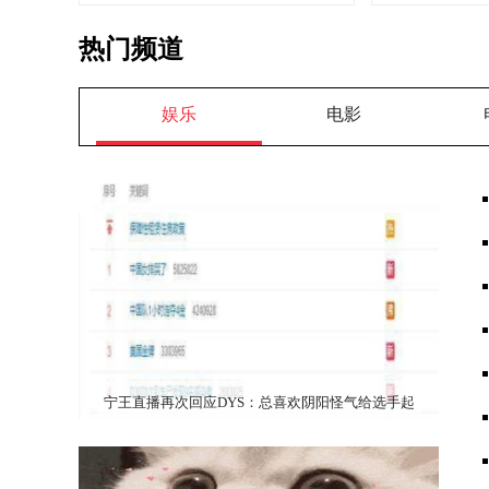
热门频道
娱乐
电影
宁王直播再次回应DYS：总喜欢阴阳怪气给选手起
外号，我看了来气