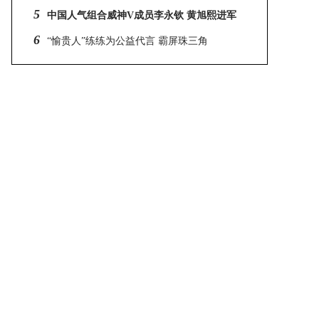
衣悼念有关
5
中国人气组合威神V成员李永钦 黄旭熙进军
全球市场
6
“愉贵人”练练为公益代言 霸屏珠三角