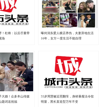
呼！杜锋：以后尽量带
曝何润东爱人横店养伤，夫妻异地生活
现场
16年，女方一度生活不能自理
子大婚！众多本山传媒
55岁周慧敏近照翻车，身材暴瘦法令纹
山题词送祝福
明显，黑长直造型万年不变