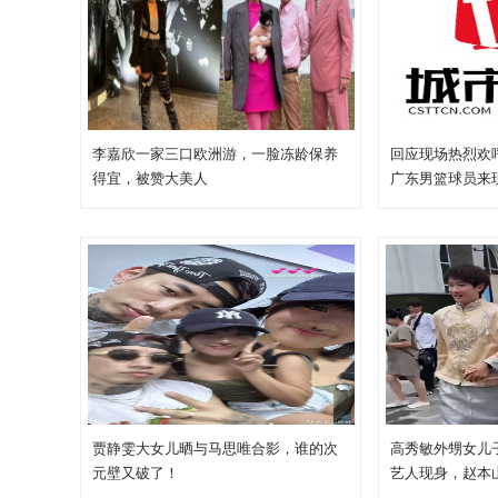
李嘉欣一家三口欧洲游，一脸冻龄保养
回应现场热烈欢
得宜，被赞大美人
广东男篮球员来
贾静雯大女儿晒与马思唯合影，谁的次
高秀敏外甥女儿
元壁又破了！
艺人现身，赵本