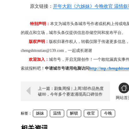
原文链接：
开年大剧《六姊妹》今晚收官 温情
特别声明：
本文为城市头条城市号作者或机构上传或电
的观点和立场，城市头条仅提供信息存储空间和发布平台。
版权声明：
版权归著作权人，转载仅限于传递更多信息
chengshitoutiao@139.com，一起成长谢谢
欢迎加入：
城市号，开启无限创作！一个敢纰漏真实事
索就报料吧！
申请城市号请用电脑访问
http://mp.chengshitou
上一篇：剧集周报 | 上周3部作品热度
破80，今年多个赛道涌现高口碑佳作
网站首
标签：
姊妹
温情
解锁
收官
今晚
相关资讯