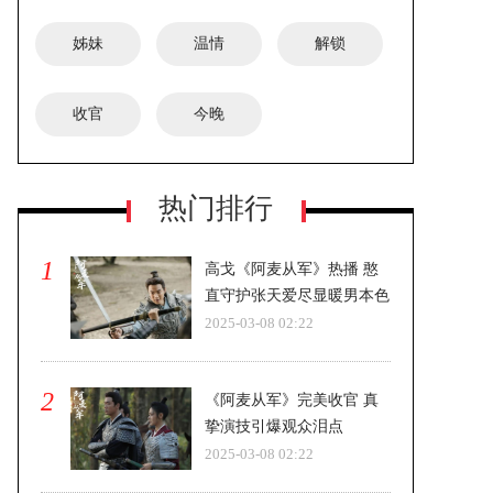
姊妹
温情
解锁
收官
今晚
《FOUR乐队的盛夏》正式立项-即将
热门排行
开机
1
高戈《阿麦从军》热播 憨
直守护张天爱尽显暖男本色
2025-03-08 02:22
2
《阿麦从军》完美收官 真
挚演技引爆观众泪点
2025-03-08 02:22