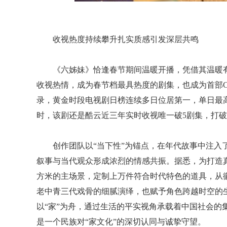
收视热度持续攀升扎实质感引发深层共鸣
《六姊妹》恰逢春节期间温暖开播，凭借其温暖
收视热情，成为春节档最具热度的剧集，也成为首部C
录，黄金时段电视剧日榜连续多日位居第一，单日最高收视
时，该剧还是酷云近三年实时收视唯一破5剧集，打
创作团队以“当下性”为锚点，在年代故事中注入
叙事与当代观众形成浓烈的情感共振。据悉，为打造真
方米的主场景，定制上万件符合时代特色的道具，从
老中青三代戏骨的细腻演绎，也赋予角色跨越时空的
以“家”为舟，通过生活的平实视角承载着中国社会的
是一个民族对“家文化”的深切认同与诚挚守望。