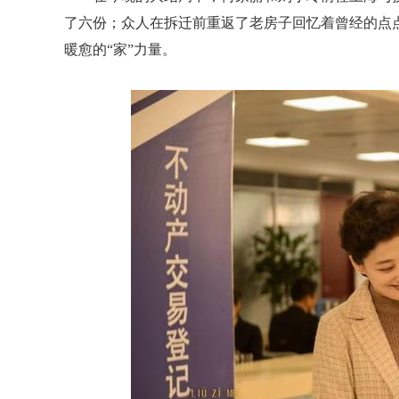
了六份；众人在拆迁前重返了老房子回忆着曾经的点
暖愈的“家”力量。