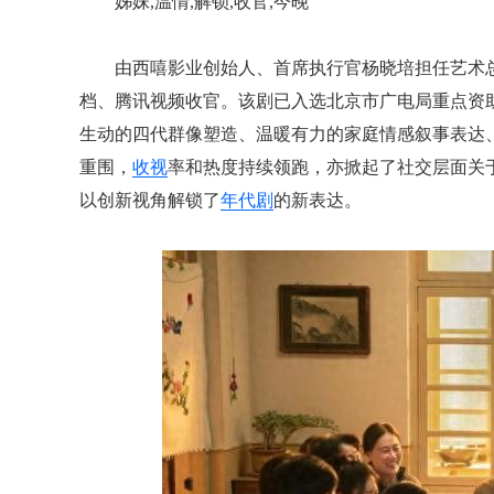
姊妹,温情,解锁,收官,今晚
由西嘻影业创始人、首席执行官杨晓培担任艺术
档、腾讯视频收官。该剧已入选北京市广电局重点资
生动的四代群像塑造、温暖有力的家庭情感叙事表达
重围，
收视
率和热度持续领跑，亦掀起了社交层面关
以创新视角解锁了
年代剧
的新表达。