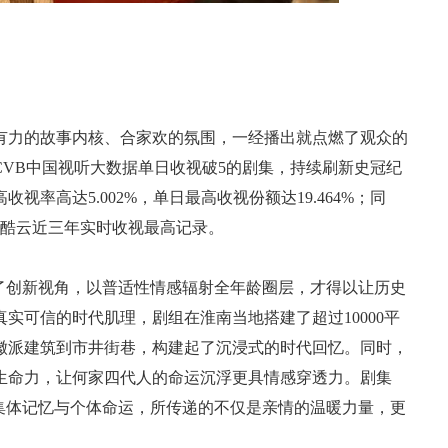
有力的故事内核、合家欢的氛围，一经播出就点燃了观众的
VB中国视听大数据单日收视破5的剧集，持续刷新史冠纪
率高达5.002%，单日最高收视份额达19.464%；同
破酷云近三年实时收视最高记录。
了创新视角，以普适性情感辐射全年龄圈层，才得以让历史
实可信的时代肌理，剧组在淮南当地搭建了超过10000平
徽派建筑到市井街巷，构建起了沉浸式的时代回忆。同时，
生命力，让何家四代人的命运沉浮更具情感穿透力。剧集
集体记忆与个体命运，所传递的不仅是亲情的温暖力量，更