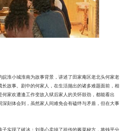
的皖淮小城淮南为故事背景，讲述了田家庵区老北头何家老
成长故事。剧中的何家人，在生活抛出的诸多难题面前，相
是何家欢遭逢工作变故入狱后家人的关怀鼓劲，都能看出
同深刻体会到，虽然家人间难免会有磕绊与矛盾，但在大事
孩子实现了破冰；刘美心卖掉了祖传的酱菜秘方，将钱平分