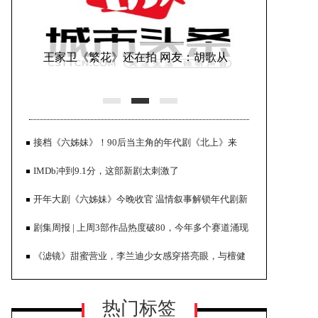
王家卫《繁花》还在拍 网友：胡歌从
30多拍到40了
接档《六姊妹》！90后当主角的年代剧《北上》来
了，胡军扛大旗
IMDb冲到9.1分，这部新剧太刺激了
开年大剧《六姊妹》今晚收官 温情叙事解锁年代剧新
表达
剧集周报 | 上周3部作品热度破80，今年多个赛道涌现
正午阳光透露剧集进展 称《县委大
高口碑佳作
《滤镜》甜蜜营业，李兰迪少女感穿搭亮眼，与檀健
院》档期未定
次同框超搭！
热门标签