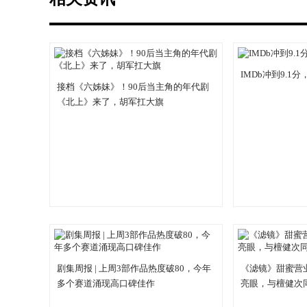
IMDb冲到9.
接档《六姊妹》！90后当主角的年代剧
《北上》来了，胡军扛大旗
剧集周报 | 上周3部作品热度破80，今年
《滤镜》甜蜜营
多个赛道涌现高口碑佳作
亮眼，与檀健次