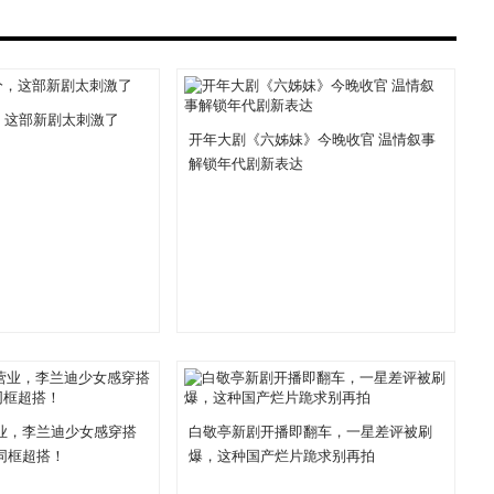
1分，这部新剧太刺激了
开年大剧《六姊妹》今晚收官 温情叙事
解锁年代剧新表达
业，李兰迪少女感穿搭
白敬亭新剧开播即翻车，一星差评被刷
同框超搭！
爆，这种国产烂片跪求别再拍