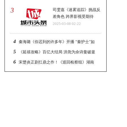
3
司雯嘉《迷雾追踪》挑战反
差角色 跨界影视受期待
2025-03-08 02:22
4
秦海璐《你迟到的许多年》开播 “秦护士”如
约上线
5
《延禧攻略》百亿大结局 洪尧为佘诗曼破釜
沉舟
6
宋楚炎正剧扛鼎之作！《巡回检察组》湖南
卫视震撼开播