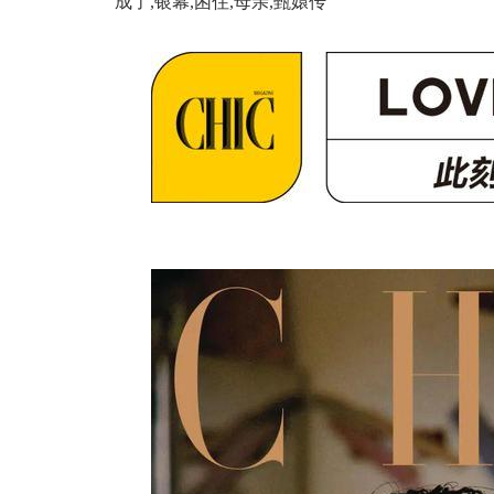
成了,银幕,困住,母亲,甄嬛传