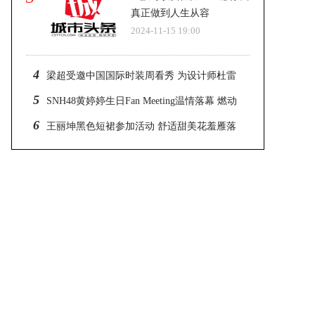
真正做到人生从容
2024-11-15 19:00
4
梁超受邀中国国际时装周看秀 为设计师杜雷
杨站台
5
SNH48黄婷婷生日Fan Meeting温情落幕 燃动
青春光火
6
王丽坤黑色短裙参加活动 舒适甜美花羞雁落