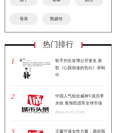
母亲
甄嬛传
热门排行
仝卓全新复古写真 港味十足
1
歌手刘生发博公开更名 新
歌《心跳加速的告白》录制
中
2024-11-15 19:00
2
中国人气组合威神V成员李
永钦 黄旭熙进军全球市场
2024-11-15 19:00
3
王媛可谈女性力量：愿你我