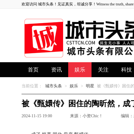
欢迎访问 城市头条！见证真实，坦诚分享！Witness the truth, share ho
首页
资讯
娱乐
关注
科技
当前位置：
城市头条
>
娱乐
>
明星
被《甄嬛传》困住的
被《甄嬛传》困住的陶昕然，成
2024-11-15 19:00
来源：小资Chic！
编辑：