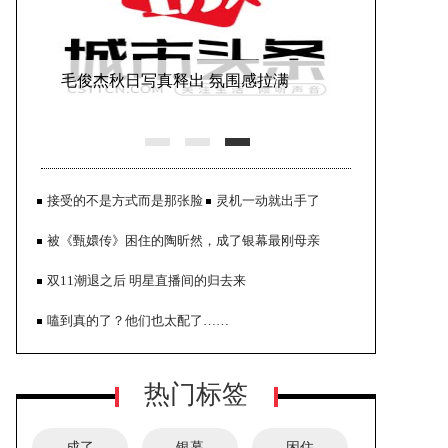
毛俊杰秋日写真释出 氛围感拉满
接受的不是方式而是那张脸
灵机一动就出手了
被《甄嬛传》困住的陶昕然，成了银幕最刚母亲
双11潮退之后 明星直播间的归去来
嗑到真的了？他们也太配了……
张嘉益写真大片曝光 故事感拉满张力
热门标签
十足
成了
银幕
困住