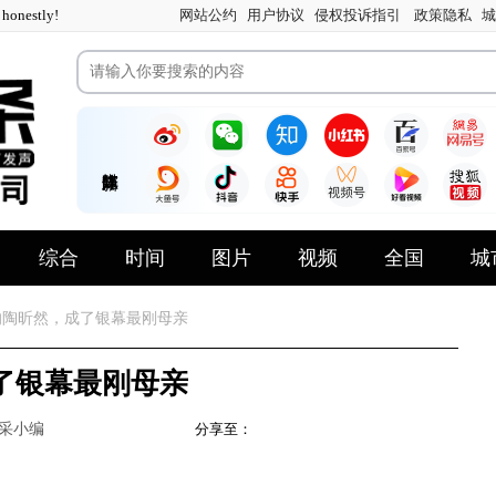
nestly!
网站公约
用户协议
侵权投诉指引
政策隐私
城
综合
时间
图片
视频
全国
城
陶昕然，成了银幕最刚母亲
了银幕最刚母亲
采小编
分享至：