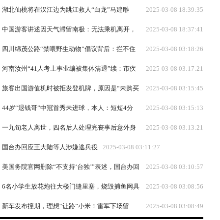
正月初九买金条，5天已赚超2万！黄金还会涨吗？
湖北仙桃将在汉江边为跳江救人“白龙”马建雕
2025-03-08 18:39:35
像，遗体已妥善处理
中国游客讲述因天气滞留南极：无法乘机离开，
2025-03-08 18:37:41
只能待在邮轮上
四川绵茂公路“禁喂野生动物”倡议背后：拦不住
2025-03-08 03:18:26
的游客与拦路索食的猴群｜封面头条
河南汝州“41人考上事业编被集体清退”续：市疾
2025-03-08 03:17:21
控中心主任已调整
旅客出国游值机时被拒发登机牌，原因是“未购买
2025-03-08 03:15:45
返程机票”？多个航司有此规定，网友表示不合理
44岁“退钱哥”中冠首秀未进球，本人：短短4分
2025-03-08 03:15:13
钟，走了40年
一九旬老人离世，四名后人处理完丧事后意外身
2025-03-08 03:13:21
亡，山西神池县通报：4人因一氧化碳中毒不幸身亡
国台办回应王大陆等人涉嫌逃兵役
2025-03-08 03:11:27
美国务院官网删除“不支持‘台独’”表述，国台办回
2025-03-08 03:10:57
应
6名小学生放花炮往大楼门缝里塞，烧毁捕鱼网具
2025-03-08 03:08:56
损失约400万；受灾渔民：将起诉孩子监护人
新车发布撞期，理想“让路”小米！雷军下场留
2025-03-08 03:08:49