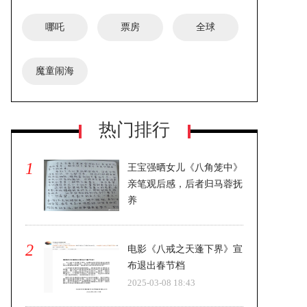
哪吒
票房
全球
魔童闹海
《喜福会》时隔30年拍续集 探索新一
热门排行
代女性文化
1
王宝强晒女儿《八角笼中》
亲笔观后感，后者归马蓉抚
养
2025-03-08 18:43
2
电影《八戒之天蓬下界》宣
布退出春节档
2025-03-08 18:43