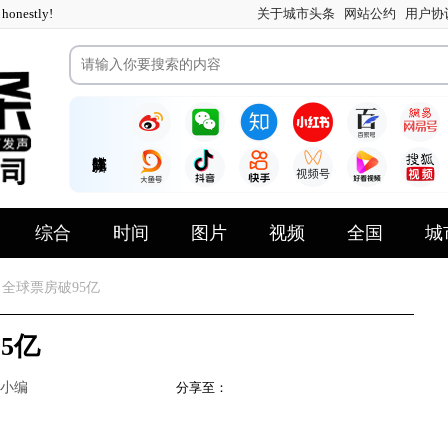
nestly!
关于城市头条
网站公约
用户协
综合
时间
图片
视频
全国
城
全球票房破95亿
5亿
小编
分享至：