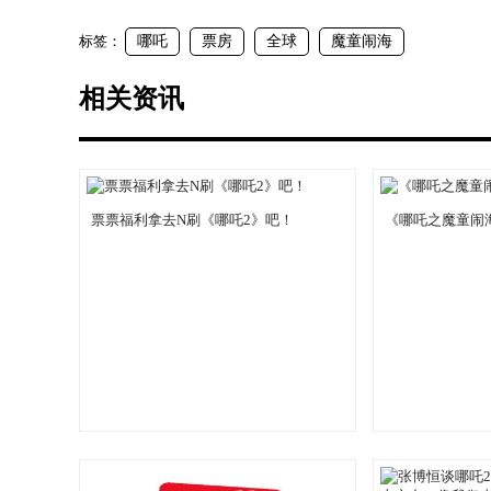
标签：
哪吒
票房
全球
魔童闹海
相关资讯
票票福利拿去N刷《哪吒2》吧！
《哪吒之魔童闹