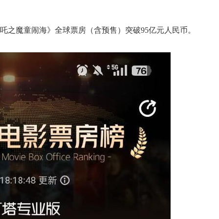
《哪吒之魔童闹海》全球票房（含预售）突破95亿元人民币。