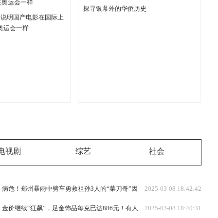
探寻银幕外的华侨历史
：说明国产电影在国际上
奥运会一样
电视剧
综艺
社会
病危！郑州暴雨中劈车勇救祖孙3人的“菜刀哥”因
2025-03-08 18:42:42
突发疾病进ICU抢救
金价继续“狂飙”，足金饰品每克已达886元！有人
2025-03-08 18:40:31