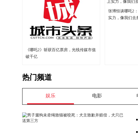
张博恒谈哪吒2
实力，像我们去
《哪吒2》斩获百亿票房，光线传媒市值
破千亿
热门频道
娱乐
电影