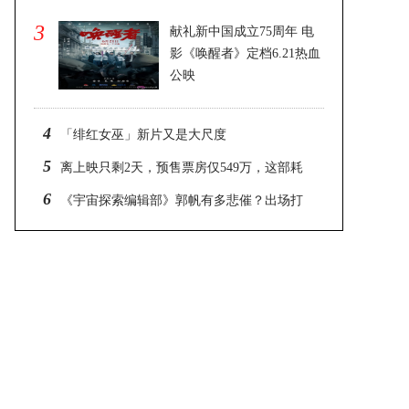
3
献礼新中国成立75周年 电
影《唤醒者》定档6.21热血
公映
2025-03-08 18:43
4
「绯红女巫」新片又是大尺度
5
​离上映只剩2天，预售票房仅549万，这部耗
资14亿的大片真凉了
6
《宇宙探索编辑部》郭帆有多悲催？出场打
个酱油，然后就跑路了