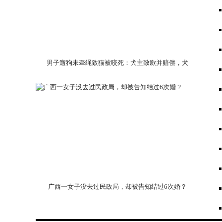
男子遛狗未牵绳致猫被咬死：犬主致歉并赔偿，犬
只已送第三方
广西一女子没去过民政局，却被告知结过6次婚？