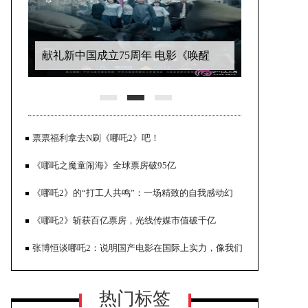
献礼新中国成立75周年 电影《唤醒
者》定档6.21热血公映
票票福利拿去N刷《哪吒2》吧！
《哪吒之魔童闹海》全球票房破95亿
《哪吒2》的“打工人共鸣”：一场精致的自我感动幻
觉？
《哪吒2》斩获百亿票房，光线传媒市值破千亿
恐怖片《微笑》势头强劲 全球票房突
张博恒谈哪吒2：说明国产电影在国际上实力，像我们
破1亿美元
去奥运会一样
热门标签