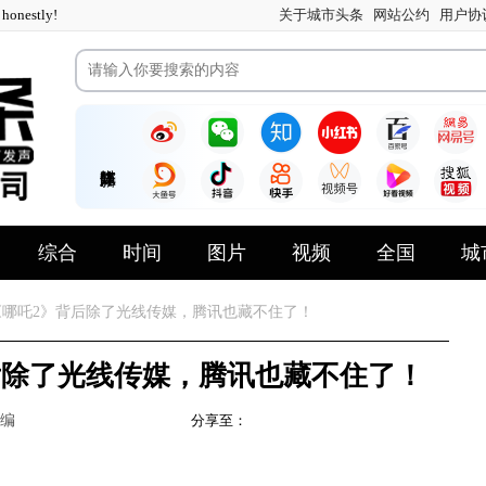
nestly!
关于城市头条
网站公约
用户协
综合
时间
图片
视频
全国
城
哪吒2》背后除了光线传媒，腾讯也藏不住了！
后除了光线传媒，腾讯也藏不住了！
编
分享至：