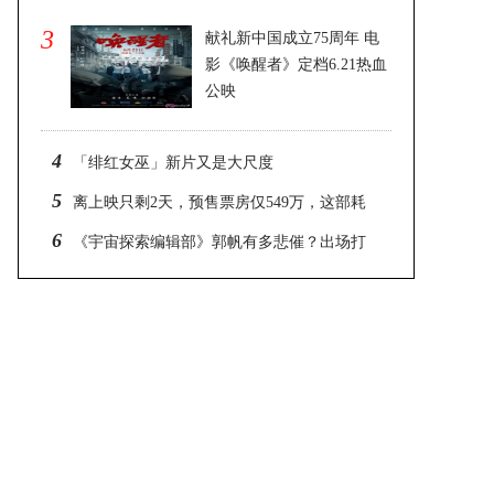
3
献礼新中国成立75周年 电
影《唤醒者》定档6.21热血
公映
2025-02-26 22:21
4
「绯红女巫」新片又是大尺度
5
​离上映只剩2天，预售票房仅549万，这部耗
资14亿的大片真凉了
6
《宇宙探索编辑部》郭帆有多悲催？出场打
个酱油，然后就跑路了