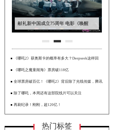
献礼新中国成立75周年 电影《唤醒
者》定档6.21热血公映
《哪吒2》获奥斯卡的概率有多大？Deepseek这样回
答……
《哪吒之魔童闹海》票房破118亿
全球票房破百亿！《哪吒2》背后除了光线传媒，腾讯
也藏不住了！
除了哪吒，本周还有这部院线片可以关注
恐怖片《微笑》势头强劲 全球票房突
再刷纪录！刚刚，超120亿！
破1亿美元
热门标签