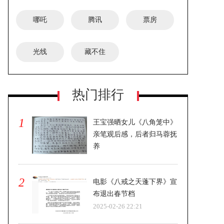
哪吒
腾讯
票房
光线
藏不住
《喜福会》时隔30年拍续集 探索新一
热门排行
代女性文化
1
王宝强晒女儿《八角笼中》
亲笔观后感，后者归马蓉抚
养
2025-02-26 22:21
2
电影《八戒之天蓬下界》宣
布退出春节档
2025-02-26 22:21