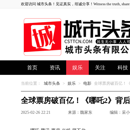
欢迎访问 城市头条！见证真实，坦诚分享！Witness the truth, share ho
首页
资讯
娱乐
关注
科技
当前位置：
城市头条
>
娱乐
>
电影
全球票房破百亿！《
全球票房破百亿！《哪吒2》背
2025-02-26 22:21
来源：魏家东
编辑：采小