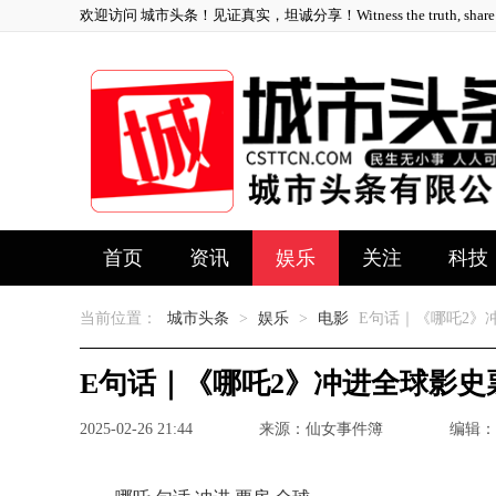
欢迎访问 城市头条！见证真实，坦诚分享！Witness the truth, share ho
首页
资讯
娱乐
关注
科技
当前位置：
城市头条
>
娱乐
>
电影
E句话｜《哪吒2》
E句话｜《哪吒2》冲进全球影史
2025-02-26 21:44
来源：仙女事件簿
编辑：