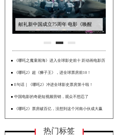
献礼新中国成立75周年 电影《唤醒
者》定档6.21热血公映
《哪吒之魔童闹海》进入全球影史前十 距动画电影历
史第一仅一步之遥
《哪吒2》超《狮子王》，进全球票房前10！
E句话｜《哪吒2》冲进全球影史票房第十啦！
中国电影的奇葩短视频营销，观众不想忍了
恐怖片《微笑》势头强劲 全球票房突
《哪吒2》票房破百亿，没想到这个河南小伙成大赢
破1亿美元
家！
热门标签