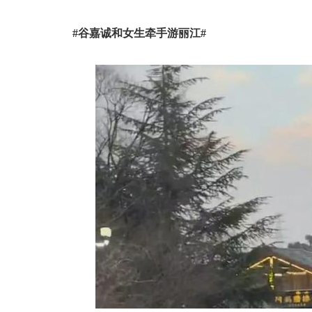
#谷嘉诚和女生牵手游丽江#