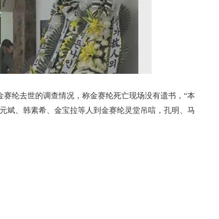
金赛纶去世的调查情况，称金赛纶死亡现场没有遗书，“本
，元斌、韩素希、金宝拉等人到金赛纶灵堂吊唁，孔明、马