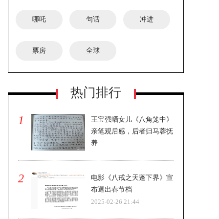
哪吒
句话
冲进
票房
全球
《喜福会》时隔30年拍续集 探索新一
热门排行
代女性文化
1
王宝强晒女儿《八角笼中》
亲笔观后感，后者归马蓉抚
养
2025-02-26 21:44
2
电影《八戒之天蓬下界》宣
布退出春节档
2025-02-26 21:44