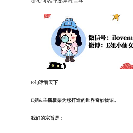
哪吒,句话,冲进,票房,全球
E句话看天下
E姐&主播板栗为您打造的
世界奇妙物语。
我们的宗旨是：