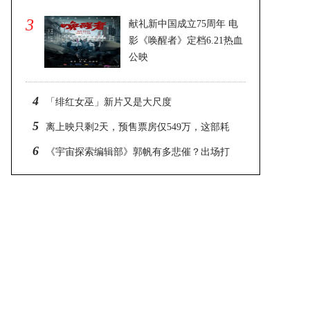
3
献礼新中国成立75周年 电
影《唤醒者》定档6.21热血
公映
2025-02-26 21:44
4
「绯红女巫」新片又是大尺度
5
​离上映只剩2天，预售票房仅549万，这部耗
资14亿的大片真凉了
6
《宇宙探索编辑部》郭帆有多悲催？出场打
个酱油，然后就跑路了