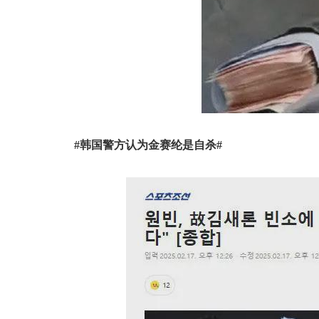
#韩国警方认为金赛纶是自杀#