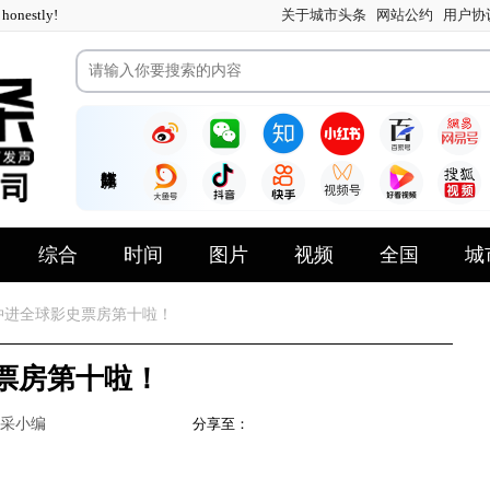
nestly!
关于城市头条
网站公约
用户协
综合
时间
图片
视频
全国
城
冲进全球影史票房第十啦！
票房第十啦！
采小编
分享至：