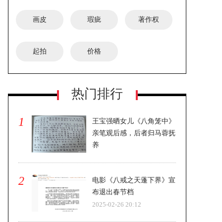
画皮
瑕疵
著作权
起拍
价格
《喜福会》时隔30年拍续集 探索新一
热门排行
代女性文化
1
王宝强晒女儿《八角笼中》
亲笔观后感，后者归马蓉抚
养
2025-02-26 20:12
2
电影《八戒之天蓬下界》宣
布退出春节档
2025-02-26 20:12