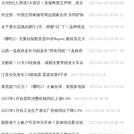
大S经纪人澄清5大谣言！具俊晔更正声明，原文
2025-02-26 20:04:08
或引发误会；造谣账号已被封
外交部：中国正同泰缅等周边国家合作 共同铲除
2025-02-26 20:02:12
网赌、电诈毒瘤
女子查出流感后硬扛3天，肺都“白”了！这种情况
2025-02-26 19:59:54
赶紧就医
《哪吒2》无量仙翁配音是89岁&quot;最炫东北大
2025-02-26 19:59:33
爷&quot;，本人发声
山西一县政府县长与副县长“同名同姓”？县政府
2025-02-26 19:57:38
回应：情况属实，比较罕见
太酷啦！12天10段旅途，成都夫妻带娃坐火车从
2025-02-26 19:55:19
新加坡回家
江苏兴化发生3.0级地震 震源深度8千米
2025-02-26 19:53:18
票房超75亿元！《哪吒2》火遍全球，美国多地加
2025-02-26 19:53:04
场！这款爆米花桶爆火，有影院上架三天就售罄了
2025年1月份居民消费价格同比上涨0.5%
2025-02-26 19:50:58
2025年1月份工业生产者出厂价格同比下降2.3%
2025-02-26 19:50:38
刷医保个人账户可买华为手表？具体情况看当地
2025-02-26 19:48:28
医保政策，上海有药店现百余人预约登记，需排队等一个月