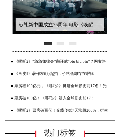
献礼新中国成立75周年 电影《唤醒
者》定档6.21热血公映
《哪吒2》“急急如律令”翻译成“biu biu biu”？网友热
议！
《画皮Ⅱ》著作权6万起拍，价格低却存在瑕疵
票房破100亿元，《哪吒2》挺进全球影史前17名！光
线传媒或狂揽20亿元营收
票房破100亿！《哪吒2》进入全球影史前17！
恐怖片《微笑》势头强劲 全球票房突
《哪吒2》票房破百亿！光线传媒7天涨超200%，衍生
破1亿美元
品也卖爆了
热门标签