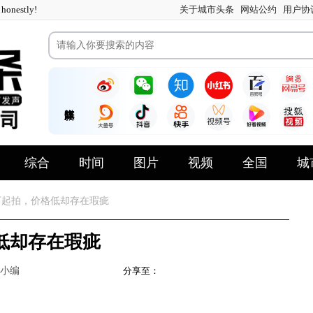
nestly!
关于城市头条
网站公约
用户协
综合
时间
图片
视频
全国
城
万起拍，价格低却存在瑕疵
低却存在瑕疵
小编
分享至：