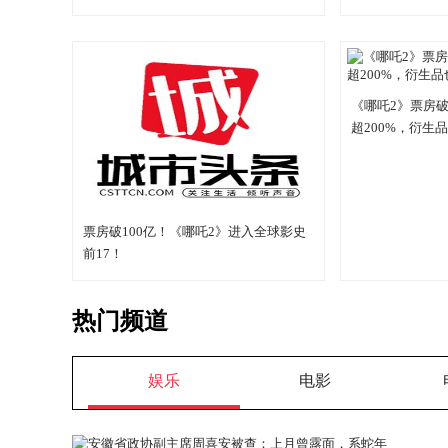
《哪吒2》票房
超200%，衍生
票房破100亿！《哪吒2》进入全球影史
前17！
热门频道
娱乐
电影