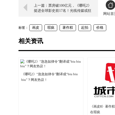
上一篇：票房破100亿元，《哪吒2》
挺进全球影史前17名！光线传媒或狂
网站首
揽20亿元营收
标签：
画皮
瑕疵
著作权
起拍
价格
相关资讯
《哪吒2》“急急如律令”翻译成“biu biu
biu”？网友热议！
《画皮Ⅱ》著作
在瑕疵