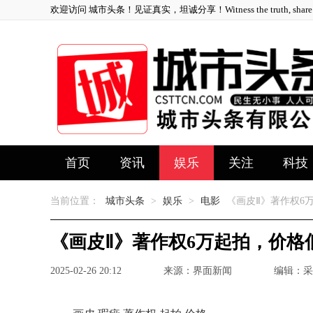
欢迎访问 城市头条！见证真实，坦诚分享！Witness the truth, share ho
首页
资讯
娱乐
关注
科技
当前位置：
城市头条
>
娱乐
>
电影
《画皮Ⅱ》著作权6
《画皮Ⅱ》著作权6万起拍，价格
2025-02-26 20:12
来源：界面新闻
编辑：采