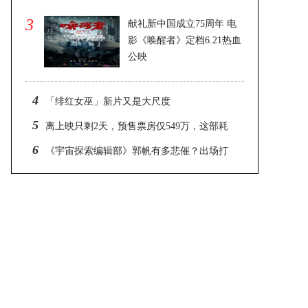
3
献礼新中国成立75周年 电
影《唤醒者》定档6.21热血
公映
2025-02-26 20:12
4
「绯红女巫」新片又是大尺度
5
​离上映只剩2天，预售票房仅549万，这部耗
资14亿的大片真凉了
6
《宇宙探索编辑部》郭帆有多悲催？出场打
个酱油，然后就跑路了