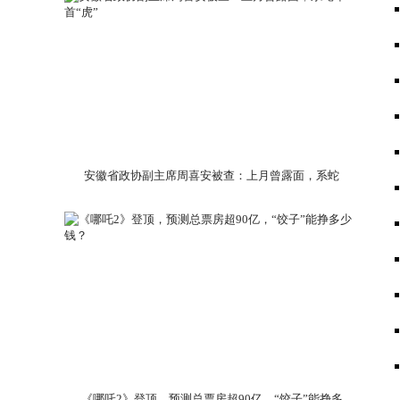
安徽省政协副主席周喜安被查：上月曾露面，系蛇
年首“虎”
《哪吒2》登顶，预测总票房超90亿，“饺子”能挣多