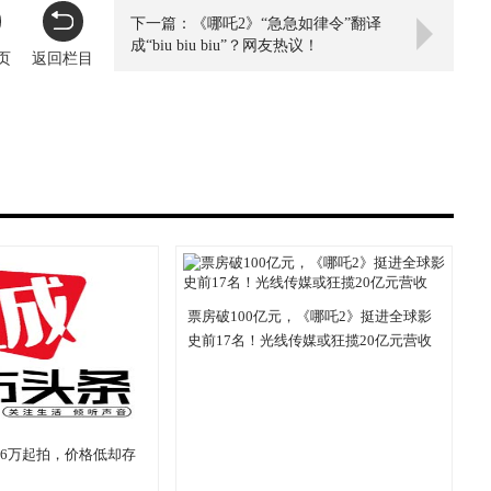
下一篇：《哪吒2》“急急如律令”翻译
成“biu biu biu”？网友热议！
页
返回栏目
票房破100亿元，《哪吒2》挺进全球影
史前17名！光线传媒或狂揽20亿元营收
权6万起拍，价格低却存