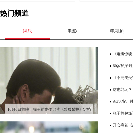
热门频道
娱乐
电影
电视剧
《电锯惊魂
60岁甄子
咖云集，儿女
《不完美受
恨陷害，成功
这也能玩？
后，再遭网友
AG忆安、
10月6日首映！猫王前妻传记片《普瑞希拉》定档
央的互搂照！
张子枫包场
泉反应笑翻全
开心麻花《