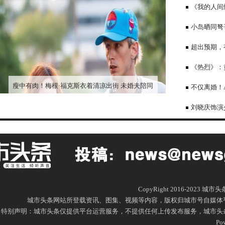
冬景能“避暑”
《我的人间
勋说为让背影
小岛晒同弩
超出预期，
《热烈》：
二字，却字字
瘦中有肉！梅根·福克斯衣着清凉出街 未婚夫陪同
不仅离婚！
刘晓庆饰演
网友评论较为
CopyRight 2016-2023 城
城市头条网站所登载资讯、图集、视频等内容，版权归城市号自媒体
特别声明：城市头条仅提供平台运营服务，不提供任何上传发布服务，城市头条网尊重
Po