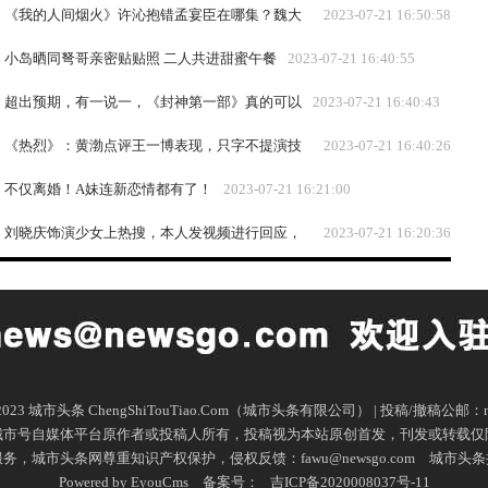
冬景能“避暑”
《我的人间烟火》许沁抱错孟宴臣在哪集？魏大
2023-07-21 16:50:58
勋说为让背影像杨洋使劲减肥
小岛晒同弩哥亲密贴贴照 二人共进甜蜜午餐
2023-07-21 16:40:55
超出预期，有一说一，《封神第一部》真的可以
2023-07-21 16:40:43
《热烈》：黄渤点评王一博表现，只字不提演技
2023-07-21 16:40:26
二字，却字字珠玑
不仅离婚！A妹连新恋情都有了！
2023-07-21 16:21:00
刘晓庆饰演少女上热搜，本人发视频进行回应，
2023-07-21 16:20:36
网友评论较为真实
16-2023 城市头条 ChengShiTouTiao.Com（城市头条有限公司） | 投稿/撤稿公邮：ne
城市号自媒体平台原作者或投稿人所有，投稿视为本站原创首发，刊发或转载仅
市头条网尊重知识产权保护，侵权反馈：fawu@newsgo.com
城市头条
Powered by EyouCms
备案号：
吉ICP备2020008037号-11