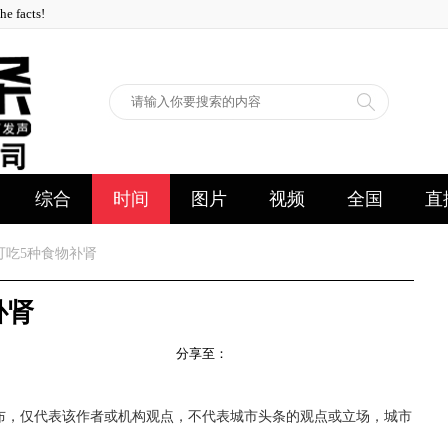
facts!
综合
时间
图片
视频
全国
直
可吃5种食物补肾
补肾
分享至：
布，仅代表该作者或机构观点，不代表城市头条的观点或立场，城市