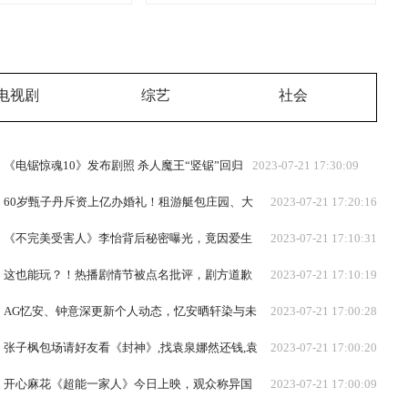
电视剧
综艺
社会
《电锯惊魂10》发布剧照 杀人魔王“竖锯”回归
2023-07-21 17:30:09
60岁甄子丹斥资上亿办婚礼！租游艇包庄园、大
2023-07-21 17:20:16
咖云集，儿女亲送嫁
《不完美受害人》李怡背后秘密曝光，竟因爱生
2023-07-21 17:10:31
恨陷害，成功都吓傻了
这也能玩？！热播剧情节被点名批评，剧方道歉
2023-07-21 17:10:19
后，再遭网友怒怼
AG忆安、钟意深更新个人动态，忆安晒轩染与未
2023-07-21 17:00:28
央的互搂照！
张子枫包场请好友看《封神》,找袁泉娜然还钱,袁
2023-07-21 17:00:20
泉反应笑翻全场
开心麻花《超能一家人》今日上映，观众称异国
2023-07-21 17:00:09