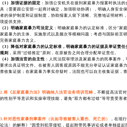
（1）加强证据的固定
：加强公安机关在接到家庭暴力报案时执法的
具（需要跟公安部一起商讨确定，加强联动协调），明确人身安全
者的保护制度和证据制度，协助报案人留下清晰、完整地证明材料
境提供支持。
（2）明确家庭暴力司法定义
：明确家庭暴力的认定标准，区分“家庭暴
家庭暴力的主体、实施形式以及频次等模糊问题；考虑与国际前言
完善家庭暴力含义。
（3）降低对家庭暴力的认定标准，明确家庭暴力的证据及举证责任
规则
，采用“过错推定”原则，在原被告之间合理分配举证责任。
（4）加强法官的自主性
：人民法院审理涉及家庭暴力的民事案件，
要求出具证明文件。在被害人因客观原因不能充分举证认证家庭暴
查收集证据；在家庭暴力事实存疑时，法院也可以自主收集证据，
2.将《反家庭暴力法》明确纳入法官业务培训范畴
，不断提高法官对
的性别平等意识和实操审理技能，避免“双方都有过错”等苛责受害
3.针对恶性家暴刑事案件（比如导致被害人重伤、死亡的）
，在现行
讼法〉的解释》“因受到犯罪侵犯，提起附带民事诉讼或者单独提起