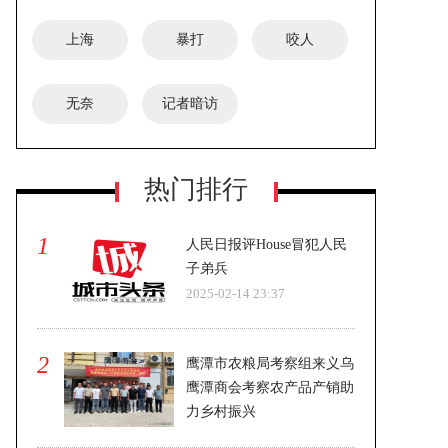
上海
暴打
咬人
无奈
记者暗访
安徽宿州蒿沟镇政府通报：一名女演
热门排行
员表演空中节目时意外坠亡
1
人民日报评House冒犯人民
子弟兵
2025-02-14 23:37
2
鹰潭市农粮局考察组来义乌
鹰潭商会考察农产品产销助
力乡村振兴
2025-02-14 23:37