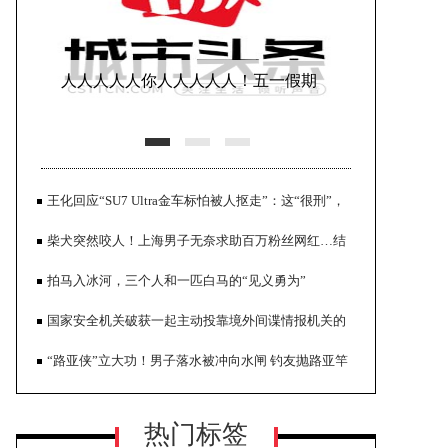
人人人人人你人人人人人！五一假期
首日迎出游高峰，消费市场大幅
王化回应“SU7 Ultra金车标怕被人抠走”：这“很刑”，
雷军：偶尔虚荣一下人之常情
柴犬突然咬人！上海男子无奈求助百万粉丝网红…结
果却破防，狗被多次暴打，记者暗访发现→
拍马入冰河，三个人和一匹白马的“见义勇为”
国家安全机关破获一起主动投靠境外间谍情报机关的
上海都市型工业协会品牌振兴专业委
重大案件
“路亚侠”立大功！男子落水被冲向水闸 钓友抛路亚竿
员会揭牌仪式在沪隆重举行
紧紧钩住他，众人协力将其救起
热门标签