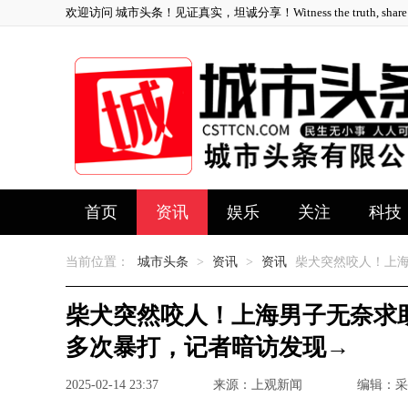
欢迎访问 城市头条！见证真实，坦诚分享！Witness the truth, share ho
首页
资讯
娱乐
关注
科技
当前位置：
城市头条
>
资讯
>
资讯
柴犬突然咬人！上海
柴犬突然咬人！上海男子无奈求
多次暴打，记者暗访发现→
2025-02-14 23:37
来源：上观新闻
编辑：采