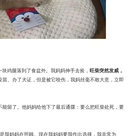
一块鸡腿落到了食盆外。我妈妈伸手去捡，
旺柴突然发威，
疫苗、办了犬证，但是被它咬伤，我妈丝毫不敢大意，立即
不能留了。他妈妈给他下了最后通牒：要么把旺柴处死，要
还是我妈妈在照顾。现在我妈妈要我作出选择，我非常为