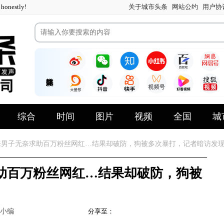
nestly!
关于城市头条
网站公约
用户协
综合
时间
图片
视频
全国
城
男子无奈求助百万粉丝网红…结果却破防，狗被多次暴打，记者暗访发
助百万粉丝网红…结果却破防，狗被
小编
分享至：