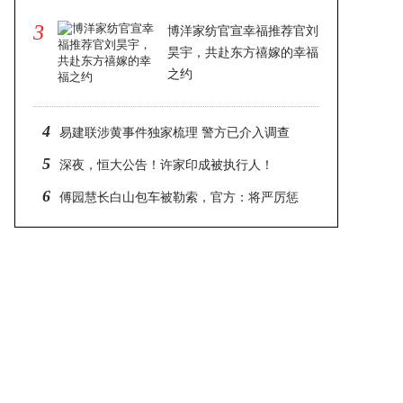
3
博洋家纺官宣幸福推荐官刘
昊宇，共赴东方禧嫁的幸福
之约
2025-02-14 23:37
4
易建联涉黄事件独家梳理 警方已介入调查
5
深夜，恒大公告！许家印成被执行人！
6
傅园慧长白山包车被勒索，官方：将严厉惩
处黑车司机