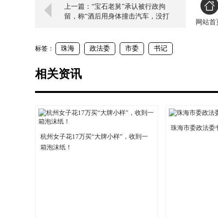
上一篇：“宝石老舅”承认被行政拘
留，称“酒后用身体撞击汽车，没打
网站首
架”
标签：
珠海
政法委
市委
书记
相关资讯
珠海市委政法委
杭州女子花17万买“大牌小样”，收到一
箱泡沫纸！