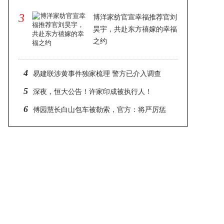
3
博洋家纺官宣幸福推荐官刘
昊宇，共赴东方禧嫁的幸福
之约
2024-12-30 15:24
4
易建联涉黄事件独家梳理 警方已介入调查
5
深夜，恒大公告！许家印成被执行人！
6
傅园慧长白山包车被勒索，官方：将严厉惩
处黑车司机