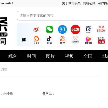
nestly!
关于城市头条
网站公约
用户协
综合
时间
图片
视频
全国
城
记调整
：采小编
分享至：