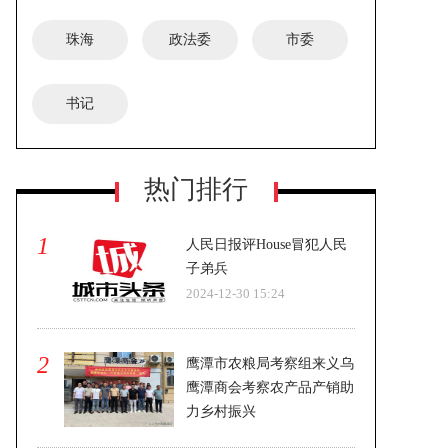
珠海
政法委
市委
书记
安徽宿州蒿沟镇政府通报：一名女演
热门排行
员表演空中节目时意外坠亡
1
人民日报评House冒犯人民
子弟兵
2024-12-30 15:24
2
鹰潭市农粮局考察组来义乌
鹰潭商会考察农产品产销助
力乡村振兴
2024-12-30 15:24