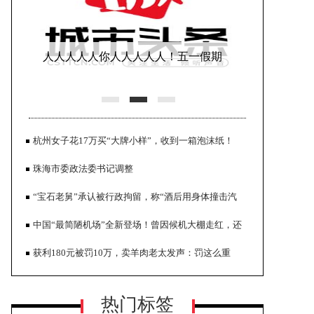
人人人人人你人人人人人！五一假期
首日迎出游高峰，消费市场大幅
杭州女子花17万买“大牌小样”，收到一箱泡沫纸！
珠海市委政法委书记调整
“宝石老舅”承认被行政拘留，称“酒后用身体撞击汽
车，没打架”
中国“最简陋机场”全新登场！曾因候机大棚走红，还
上海都市型工业协会品牌振兴专业委
被调侃“一把U型锁就能关上大门、像县城汽车站”
获利180元被罚10万，卖羊肉老太发声：罚这么重
员会揭牌仪式在沪隆重举行
热门标签