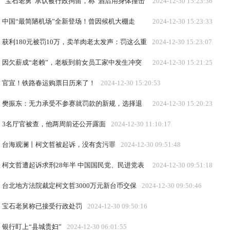
“宝石老舅”承认被行政拘留，称“酒后用身体撞击
2024-12-30 15:23:36
汽车，没打架”
中国“最简陋机场”全新登场！曾因候机大棚走
2024-12-30 15:23:33
红，还被调侃“一把U型锁就能关上大门、像县城汽车站”
获利180元被罚10万，卖羊肉老太发声：罚这么重
2024-12-30 15:23:07
因欠薪成“老赖”，老板到前女员工家中发生冲突
2024-12-30 15:21:25
女子哥哥刺死老板，一审获刑5年
官宣！铁路春运购票日历来了！
2024-12-30 15:20:53
樊振东：无力承受不参赛就罚款的新规，选择退
2024-12-30 15:20:23
出世界排名不会退役
3名厅官被查，他两周前还公开露面
2024-12-30 11:10:17
台海观澜丨柯文哲被起诉，没有贪污罪
2024-12-30 09:51:48
柯文哲遭起诉求刑28年半 中国国民党、民进党表
2024-12-30 09:51:18
态
台北地方法院裁定柯文哲3000万元新台币交保
2024-12-30 09:50:46
宝石老舅称已接受行政处罚
2024-12-30 09:50:16
银行盯上“县城贵妇”
2024-12-30 06:01:55