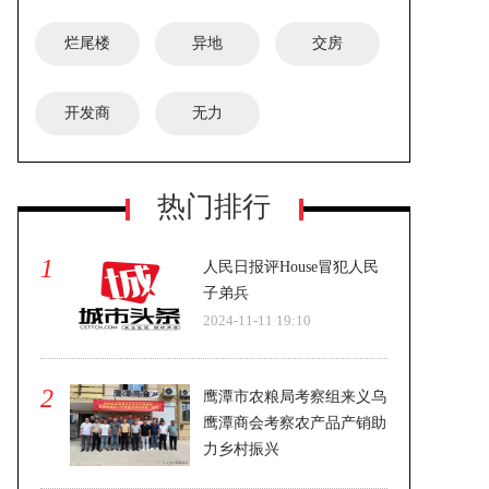
烂尾楼
异地
交房
开发商
无力
安徽宿州蒿沟镇政府通报：一名女演
热门排行
员表演空中节目时意外坠亡
1
人民日报评House冒犯人民
子弟兵
2024-11-11 19:10
2
鹰潭市农粮局考察组来义乌
鹰潭商会考察农产品产销助
力乡村振兴
2024-11-11 19:10