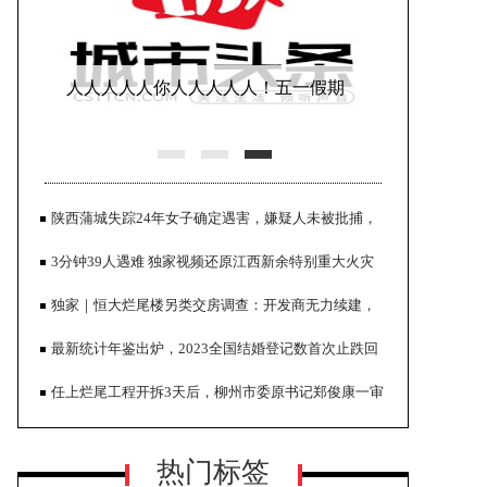
人人人人人你人人人人人！五一假期
首日迎出游高峰，消费市场大幅
陕西蒲城失踪24年女子确定遇害，嫌疑人未被批捕，
家属发声
3分钟39人遇难 独家视频还原江西新余特别重大火灾
事故经过
独家｜恒大烂尾楼另类交房调查：开发商无力续建，
当地政府推进“异地换房”
最新统计年鉴出炉，2023全国结婚登记数首次止跌回
上海都市型工业协会品牌振兴专业委
升
任上烂尾工程开拆3天后，柳州市委原书记郑俊康一审
员会揭牌仪式在沪隆重举行
获刑16年半
热门标签