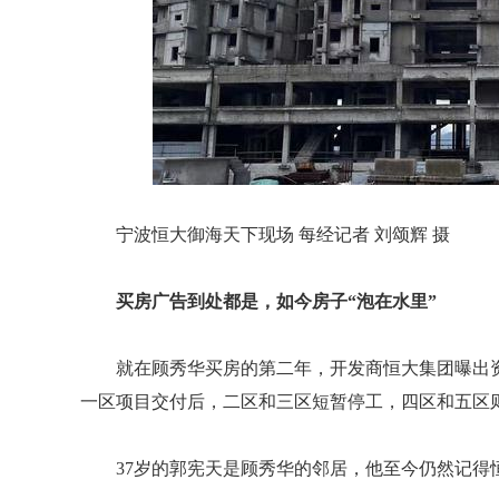
宁波恒大御海天下现场 每经记者 刘颂辉 摄
买房广告到处都是，如今房子“泡在水里”
就在顾秀华买房的第二年，开发商恒大集团曝出
一区项目交付后，二区和三区短暂停工，四区和五区
37岁的郭宪天是顾秀华的邻居，他至今仍然记得