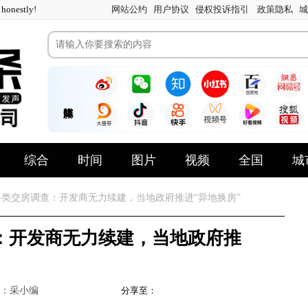
nestly!
网站公约
用户协议
侵权投诉指引
政策隐私
城
综合
时间
图片
视频
全国
城
类交房调查：开发商无力续建，当地政府推进“异地换房”
：开发商无力续建，当地政府推
：采小编
分享至：