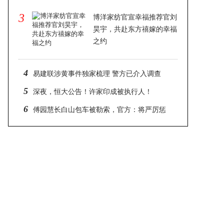
3
博洋家纺官宣幸福推荐官刘
昊宇，共赴东方禧嫁的幸福
之约
2024-11-11 19:10
4
易建联涉黄事件独家梳理 警方已介入调查
5
深夜，恒大公告！许家印成被执行人！
6
傅园慧长白山包车被勒索，官方：将严厉惩
处黑车司机