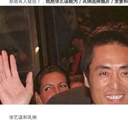
那就有人疑惑了，
既然张艺谋能为了巩俐选择抛弃了发妻和
张艺谋和巩俐