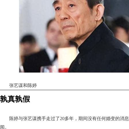
张艺谋和陈婷
孰真孰假
陈婷与张艺谋携手走过了20多年，期间没有任何婚变的消
闻。