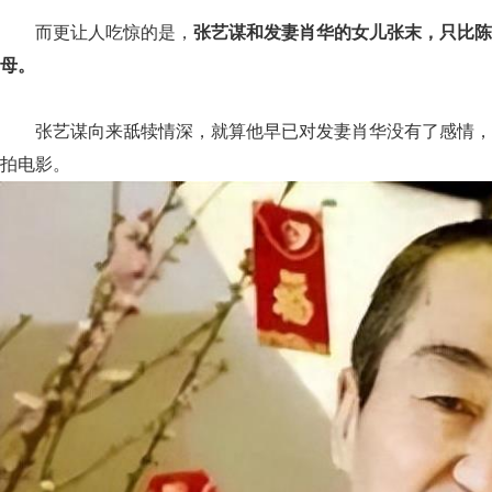
而更让人吃惊的是，
张艺谋和发妻肖华的女儿张末，只比陈
母。
张艺谋向来舐犊情深，就算他早已对发妻肖华没有了感情，
拍电影。