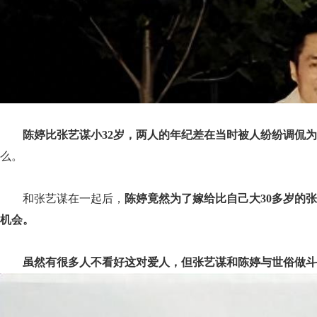
陈婷比张艺谋小32岁，两人的年纪差在当时被人纷纷调侃为
么。
和张艺谋在一起后，
陈婷竟然为了嫁给比自己大30多岁的
机会。
虽然有很多人不看好这对爱人，但张艺谋和陈婷与世俗做