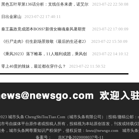
黑色五叶草第136话分析：支线任务来袭，诺艾尔
2023-07-22 22:50:08
再次突破极限！
日出金家山
2023-07-22 17:40:11
秦王嬴政竟成团本BOSS?新倩女幽魂秦风暑期资
2023-07-22 17:00:09
料片“反转”不停!
《行尸走肉》衍生剧场景致敬《最后的生还者2》
2023-07-22 15:50:09
《乘风2023》落下帷幕，11人顺利成团，乘风创
2023-07-22 14:10:12
始人谢娜成最大赢家
零上40度的辣妹，最近都在穿什么？
2023-07-22 11:50:52
16-2023 城市头条 ChengShiTouTiao.Com（城市头条有限公司） | 投稿/撤稿公邮：ne
城市号自媒体平台原作者或投稿人所有，投稿视为本站原创首发，刊发或转载仅
市头条网尊重知识产权保护，侵权反馈：fawu@newsgo.com
城市头条
备案号：
吉ICP备2020008037号-11