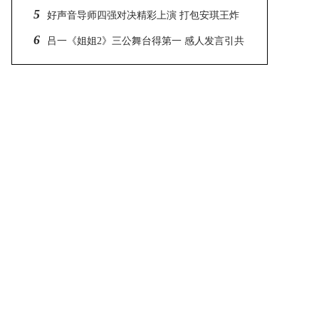
5
好声音导师四强对决精彩上演 打包安琪王炸
之战
6
吕一《姐姐2》三公舞台得第一 感人发言引共
鸣