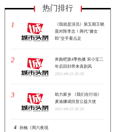
热门排行
1
《我就是演员》第五期王晓
晨对阵李念！两代“滕女
郎”交手看点足
《诗画中国》打开“诗情画意”新维度
2021-09-25 20:29
2
奔跑吧第4季热播 宋小宝二
年后回归带来喜剧风
2021-09-25 20:29
3
助力家乡 《我们在行动》
麦迪娜成扶贫公益大使
2021-09-25 20:29
4
孙楠《周六夜现