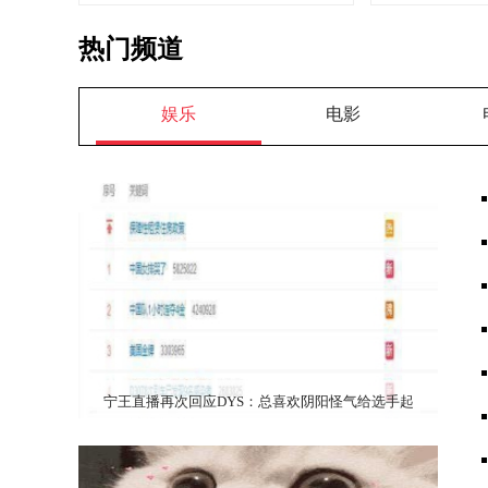
热门频道
娱乐
电影
宁王直播再次回应DYS：总喜欢阴阳怪气给选手起
外号，我看了来气