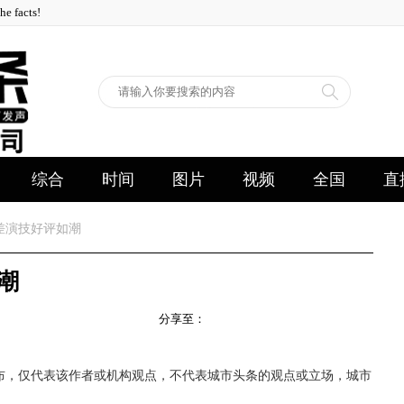
facts!
综合
时间
图片
视频
全国
直
差演技好评如潮
潮
分享至：
布，仅代表该作者或机构观点，不代表城市头条的观点或立场，城市