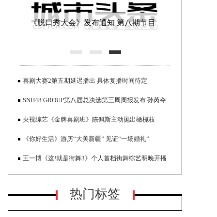
《脱口秀大会》发布通知 第八期节目
将推迟上线
喜剧大赛2第五期延迟播出 具体复播时间待定
SNH48 GROUP第八届总决选第三周周报发布 孙芮夺
得第一
央视综艺《金牌喜剧班》陈佩斯主动抛出橄榄枝
《你好生活》游历“大美新疆” 见证“一场婚礼”
纪录片《鹤舞长江》CCTV-9即将开播
王一博《这!就是街舞3》个人首档街舞综艺明晚开播
热门标签