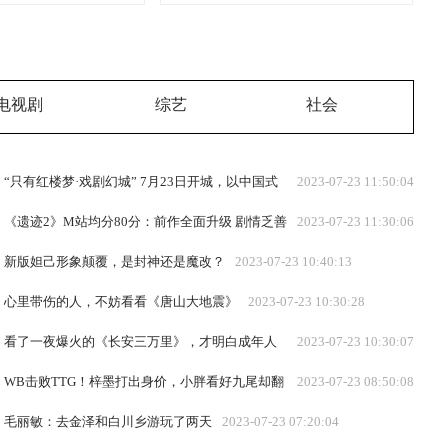
电视剧
综艺
社会
“只有红楼梦·戏剧幻城” 7月23日开城，以中国式
2023-07-23 11:50:04
审美讲述心中的“红楼梦”
《遗迹2》M站均分80分：前作全面升级 剧情乏善
2023-07-23 11:30:06
可陈
新版妲己形象颠覆，是封神还是魔改？
2023-07-23 10:40:13
心里带伤的人，不妨看看《唐山大地震》
2023-07-23 10:30:28
看了一夜爆火的《长安三万里》，才明白成年人
2023-07-23 10:30:07
的辛酸，都被他说尽了
WB击败TTG！梓墨打出身价，小胖看好九尾却翻
2023-07-23 08:50:08
车，AG迎来关键一战
毛丽敏：去金泽和白川乡游玩了两天
2023-07-23 07:20:04