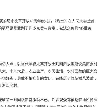
演的纪念改革开放40周年献礼片《热土》在人民大会堂首
的演绎更是受到了许多点赞与肯定，被观众称赞“盛世美
切入点，以当代年轻人离开故土到回归故里建设美丽乡村
十八大、十九大后，农业生产、农民生活、农村面貌的巨大变
事物好奇，勇敢不怕吃苦的女孩。在经历了假结婚风波后，
终返回乡村。
够第一时间观影都激动不已。许多观众都被赵梦迪所扮演
女主角演技真不错！很细腻！”“一开始以为女主角很年轻，