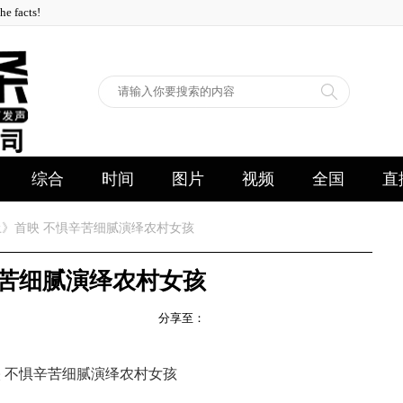
facts!
综合
时间
图片
视频
全国
直
》首映 不惧辛苦细腻演绎农村女孩
辛苦细腻演绎农村女孩
分享至：