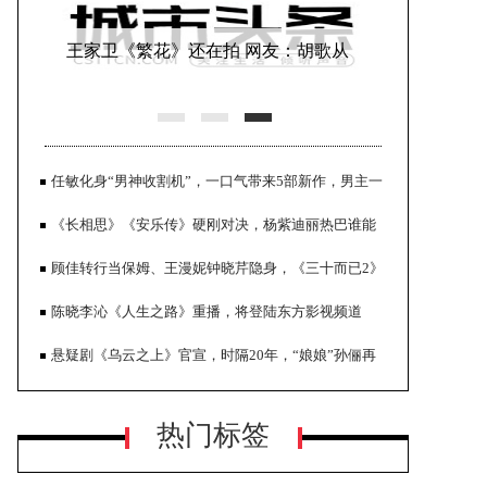
王家卫《繁花》还在拍 网友：胡歌从
30多拍到40了
任敏化身“男神收割机”，一口气带来5部新作，男主一
个比一个帅
《长相思》《安乐传》硬刚对决，杨紫迪丽热巴谁能
更胜一筹？
顾佳转行当保姆、王漫妮钟晓芹隐身，《三十而已2》
官宣就惹争议
陈晓李沁《人生之路》重播，将登陆东方影视频道
正午阳光透露剧集进展 称《县委大
悬疑剧《乌云之上》官宣，时隔20年，“娘娘”孙俪再
院》档期未定
次帅气出击
热门标签