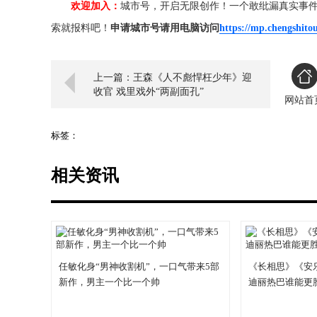
欢迎加入：
城市号，开启无限创作！一个敢纰漏真实事
索就报料吧！
申请城市号请用电脑访问
https://mp.chengshito
上一篇：王森《人不彪悍枉少年》迎
收官 戏里戏外“两副面孔”
网站首
标签：
相关资讯
任敏化身“男神收割机”，一口气带来5部
《长相思》《安
新作，男主一个比一个帅
迪丽热巴谁能更