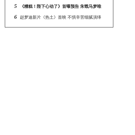
卫视震撼开播
5
《糟糕！陛下心动了》首曝预告 朱戬马梦唯
宫廷蜜恋
6
赵梦迪新片《热土》首映 不惧辛苦细腻演绎
农村女孩