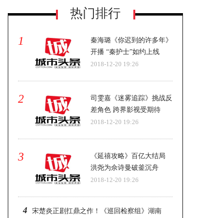
热门排行
1
秦海璐《你迟到的许多年》
开播 “秦护士”如约上线
2018-12-20 19:26
《FOUR乐队的盛夏》正式立项-即将
开机
2
司雯嘉《迷雾追踪》挑战反
差角色 跨界影视受期待
2018-12-20 19:26
3
《延禧攻略》百亿大结局
洪尧为佘诗曼破釜沉舟
2018-12-20 19:26
4
宋楚炎正剧扛鼎之作！《巡回检察组》湖南