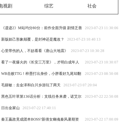
电视剧
综艺
社会
《遗迹2》M站均分80分：前作全面升级 剧情乏善
2023-07-23 11:30:06
可陈
新版妲己形象颠覆，是封神还是魔改？
2023-07-23 10:40:13
心里带伤的人，不妨看看《唐山大地震》
2023-07-23 10:30:28
看了一夜爆火的《长安三万里》，才明白成年人
2023-07-23 10:30:07
的辛酸，都被他说尽了
WB击败TTG！梓墨打出身价，小胖看好九尾却翻
2023-07-23 08:50:08
车，AG迎来关键一战
毛丽敏：去金泽和白川乡游玩了两天
2023-07-23 07:20:04
黑色五叶草第136话分析：支线任务来袭，诺艾尔
2023-07-22 22:50:08
再次突破极限！
日出金家山
2023-07-22 17:40:11
秦王嬴政竟成团本BOSS?新倩女幽魂秦风暑期资
2023-07-22 17:00:09