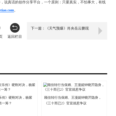
件，说真话的创作分享平台，一个原则：只要真实，不怕事大，有线
utiao.com
。
下一篇：《天气预爆》肖央岳云鹏现
页
返回栏目
乐传》硬刚对决，杨紫
顾佳转行当保姆、王漫妮钟晓芹隐身，
胜一筹？
《三十而已2》官宣就惹争议