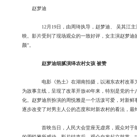
赵梦迪
12月19日，由周琦执导，赵梦迪、 吴其江主
映。影片受到了现场观众的一致好评，女主演赵梦迪
颜”。
赵梦迪细腻演绎农村女孩 被赞
电影《热土》在湖南拍摄，以湘东农村改革为
为故事主线，呈现了改革开放40年来，特别是党的
化。赵梦迪所扮演的周悦雅是一个活泼可爱，对新鲜
逐步改变了对男主人公的态度和对新农村的看法，最
首映当日，人民大会堂座无虚席，观众对于能
的周悦雅所感动。影片结束后，观众自发起立鼓掌。“