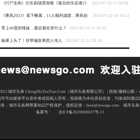
料片“反转”不停!
《行尸走肉》衍生剧场景致敬《最后的生还者2》
2023-07-22 15:50:09
《乘风2023》落下帷幕，11人顺利成团，乘风创
2023-07-22 14:10:12
始人谢娜成最大赢家
零上40度的辣妹，最近都在穿什么？
2023-07-22 11:50:52
杨幂上头了！丝带编发果然人传人
2023-07-22 11:50:34
16-2023 城市头条 ChengShiTouTiao.Com（城市头条有限公司） | 投稿/撤稿公邮：ne
城市号自媒体平台原作者或投稿人所有，投稿视为本站原创首发，刊发或转载仅
市头条网尊重知识产权保护，侵权反馈：fawu@newsgo.com
城市头条
备案号：
吉ICP备2020008037号-11