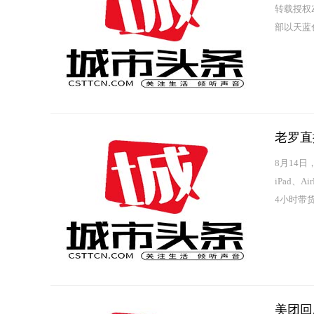
转载授权Z
部以天蓝
成了新的E
老罗直
8月14日
iPad、
4小时带货
10.5英寸，
美团回