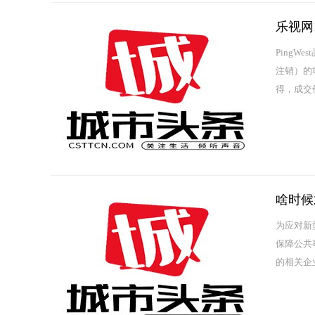
乐视网
PingW
注销）的
得，成交价1
啥时候
为应对新
保障公共
的相关企
校、普通中