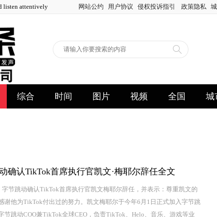
en attentively
网站公约
用户协议
侵权投诉指引
政策隐私
城
综合
时间
图片
视频
全国
城
动确认TikTok首席执行官凯文·梅耶尔辞任全文
日，字节跳动确认TikTok首席执行官凯文梅耶尔辞任，并表示：尊重凯文的
感谢他为TikTok付出过的努力。凯文梅耶尔于今年6月1日正式加入字节跳
节跳动COO兼TikTok全球CEO，负责TikTok、Helo、音乐、游戏等业