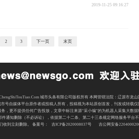
2019-11-25 09:16:27
2
3
下一页
末页
n.com ChengShiTouTiao.Com 城市头条有限公司版权所有 本网管辖法院：辽源市龙
城市号自媒体平台原作者或投稿人所有，投稿视为本站原创首发，刊发或转载仅
务，更不提供任何广告投放，文章中标注来源“采小编”的为机器人采集大数
知删除（不必诉讼），依据第二十二条、第二十三条规定网络服务平台不承担赔偿责任：
们收到立刻删除。
备案号：
吉ICP备2020008037号
吉公网安备2204000200