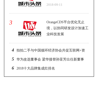
2018-09-11
3
OrangeCDS平台优化无止
境，以协同研发设计加速工
业科技发展
2018-09-08
4
拍拍二手与中国循环经济协会共促互联网+资
源循环利用
5
华为改选董事会 梁华接替孙亚芳出任新董事
长
6
2018十大品牌集成灶排名