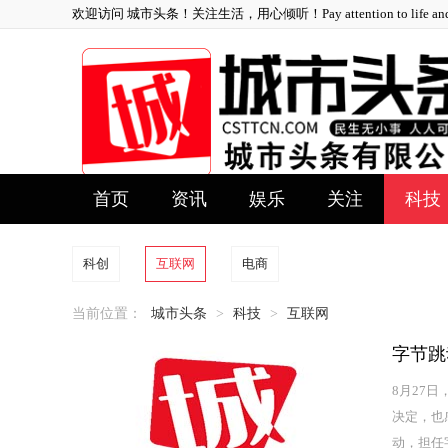
欢迎访问 城市头条！关注生活，用心倾听！Pay attention to life and list
首页
资讯
娱乐
关注
科技
科创
互联网
电商
当前位置：
城市头条
>
科技
>
互联网
字节跳
8月27
决定，也
动，担任字