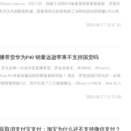
hibotv.com.cn） 8月17日，国家工信部ICP备案系统更新新版面，页面头
色为主代表数据权威，新版系统头部原有的工业和信息化部国徽LOGO变
互联网LOGO标志，...
2020-08-17 23:47:41
播带货华为P40 销量远逊苹果不支持国货吗
，罗永浩再一次在抖音直播带货。罗永浩表示，华为P40、iPhone11、
AirPods Pro等多款爆品统统都是暴躁补贴！ 现在，带货战报已经出炉：全场
销售额突破1亿，其中出现了三大超级爆品：iPhone 11 64GB，iPad Air 3
华为P40 8G+1...
2020-08-17 21:55:08
应取消支付宝支付：淘宝为什么还不支持微信支付？