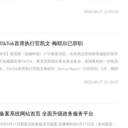
负责字节跳动全球部分...
2020-08-27 22:05:04
TikTok首席执行官凯文·梅耶尔已辞职
快讯】据英国《金融时报》27日最新消息，在美国总统特朗普威胁封禁字
下短视频应用TikTok，要求其限期出售在美业务后，该报看到的一封致员
，TikTok首席执行官凯文梅耶尔（Kevin Mayer）已经辞职。6月，梅耶
该职务。...
2020-08-27 21:59:07
备案系统网站首页 全面升级政务服务平台
020年8月17日更新后的新版首页截图 直播网科技8月17日讯（原创版权，