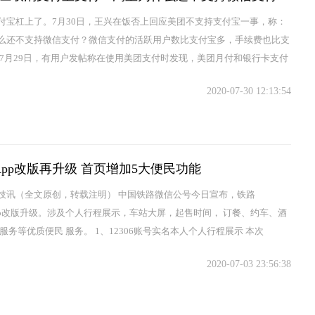
付宝杠上了。7月30日，王兴在饭否上回应美团不支持支付宝一事，称：
么还不支持微信支付？微信支付的活跃用户数比支付宝多，手续费也比支
 7月29日，有用户发帖称在使用美团支付时发现，美团月付和银行卡支付
置，其次微信支...
2020-07-30 12:13:54
06App改版再升级 首页增加5大便民功能
技讯（全文原创，转载注明） 中国铁路微信公号今日宣布，铁路
6App改版升级。涉及个人行程展示，车站大屏，起售时间， 订餐、约车、酒
服务等优质便民 服务。 1、12306账号实名本人个人行程展示 本次
APP首页改版功能一：首页可以查...
2020-07-03 23:56:38