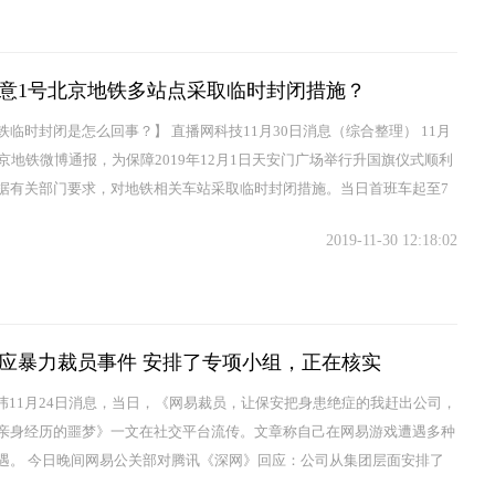
意1号北京地铁多站点采取临时封闭措施？
铁临时封闭是怎么回事？】 直播网科技11月30日消息（综合整理） 11月
北京地铁微博通报，为保障2019年12月1日天安门广场举行升国旗仪式顺利
据有关部门要求，对地铁相关车站采取临时封闭措施。当日首班车起至7
，1号线天安门东站...
2019-11-30 12:18:02
应暴力裁员事件 安排了专项小组，正在核实
纬11月24日消息，当日，《网易裁员，让保安把身患绝症的我赶出公司，
亲身经历的噩梦》一文在社交平台流传。文章称自己在网易游戏遭遇多种
遇。 今日晚间网易公关部对腾讯《深网》回应：公司从集团层面安排了
已经在进行了解...