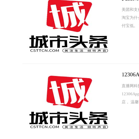
美团和支
淘宝为什
付宝低。
占据优先位
123
直播网科
1230
店， 温馨
12306