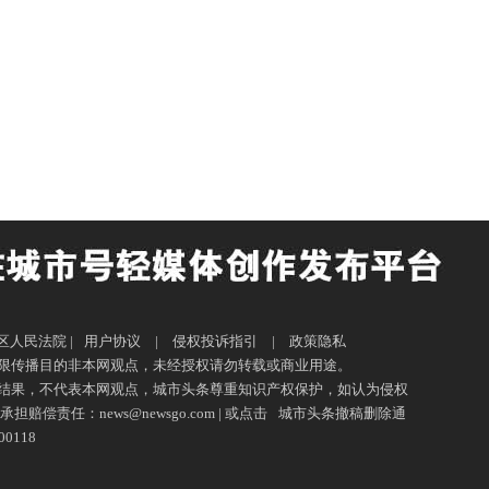
山区人民法院 |
用户协议
|
侵权投诉指引
|
政策隐私
限传播目的非本网观点，未经授权请勿转载或商业用途。
据结果，不代表本网观点，城市头条尊重知识产权保护，如认为侵权
news@newsgo.com | 或点击
城市头条撤稿删除通
0118