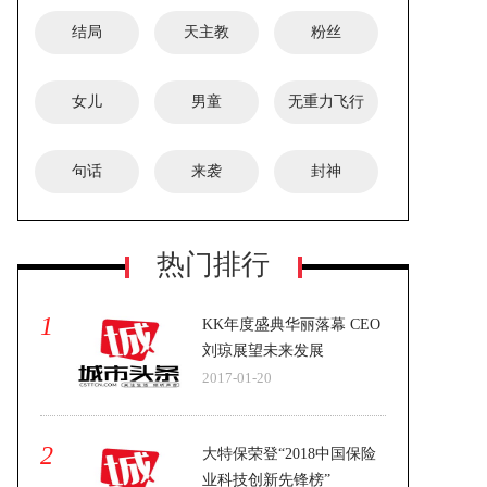
员
结局
天主教
粉丝
女儿
男童
无重力飞行
服务
句话
来袭
封神
热门排行
1
KK年度盛典华丽落幕 CEO
刘琼展望未来发展
2017-01-20
2
大特保荣登“2018中国保险
业科技创新先锋榜”