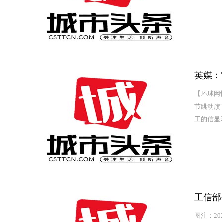
务，同时
英媒：
【环球网
节跳动旗
工的信显示
尔刚刚担任
工信部
图注：2