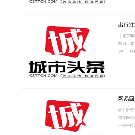
出行注
【北京地
29日，
进行，根
时20分止
网易回
@中新经
我在网易
不公平待
专项小组，