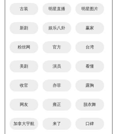
古装
明星直播
明星图片
新剧
娱乐八卦
赢家
粉丝网
美团回应取消支付宝支付：淘宝为什
官方
台湾
么还不支持微信支付？
美剧
演员
看懂
收官
亦菲
露胸
网友
雍正
脱衣舞
加拿大宇航
来了
口碑