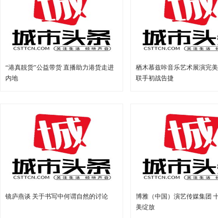
“港真靚货”公益带货 直播助力港货走进
栖木慕兹咔音乐艺术展演完美
内地
联手初战告捷
镜庐燕谈 关于书写中何谓自然的讨论
博雅（中国）演艺传媒集团 十
美绽放