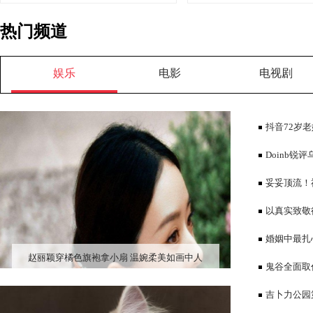
热门频道
娱乐
电影
电视剧
抖音72岁
Doinb
冲了我先申请
妥妥顶流！
爷撰文
以真实致敬
场青年群像
婚姻中最扎
赵丽颖穿橘色旗袍拿小扇 温婉柔美如画中人
鬼谷全面取
子相当炸裂
吉卜力公园