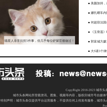
乡
美颜加持，
超短短裤打扮
娜扎晒车内
何超琼法国
外，和干女儿
《玉骨遥》
喵星人非常抗拒5件事，但几乎每位铲屎官都做过！
郭富城方媛
只能事后道歉了
大S请3个
众筹又怕被骂
CopyRight 2016-2023 城
城市头条网站所登载资讯、图集、视频等内容，版权归城市号自媒体
特别声明：城市头条仅提供平台运营服务，不提供任何上传发布服务，城市头条网尊重
Po