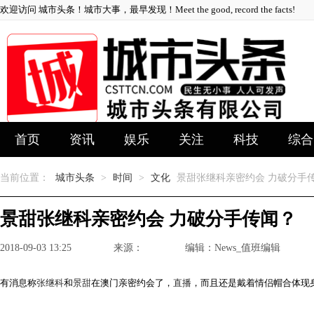
欢迎访问 城市头条！城市大事，最早发现！Meet the good, record the facts!
首页
资讯
娱乐
关注
科技
综合
当前位置：
城市头条
>
时间
>
文化
景甜张继科亲密约会 力破分手
景甜张继科亲密约会 力破分手传闻？
2018-09-03 13:25
来源：
编辑：News_值班编辑
有消息称
张继科
和
景甜
在澳门亲密约会了，
直播
，而且还是戴着情侣帽合体现