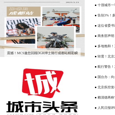
十强城市一
成都超苏州
告别3%！
3000元利息
这位省委书
10位女干部
商务部声明
多地饱和！
震撼！MCS邀您回顾DGR绅士骑行成都站精彩瞬
竞争仍是市场
转需！北京
间！！
航行警告！
国台办：向
深切哀悼
北京疾控发
戴口罩
赖清德再称
办回应
人民日报评H