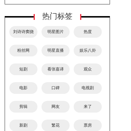
有毒产品被禁言
小莲动的手脚？
热门标签
刘诗诗窦骁
明星图片
热度
粉丝网
明星直播
娱乐八卦
TVB视后林夏薇友情出演《大生意
短剧
看张嘉译
观众
人》，造型惊艳凤仪万千赢得口碑
电影
口碑
电视剧
剪辑
网友
来了
新剧
繁花
票房