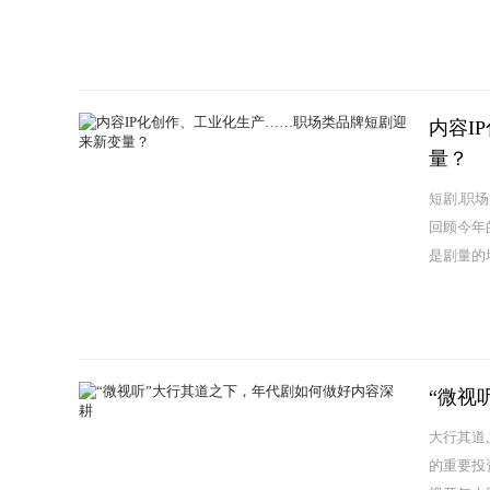
内容I
量？
短剧,职场
回顾今年
是剧量的
“微视
大行其道
的重要投