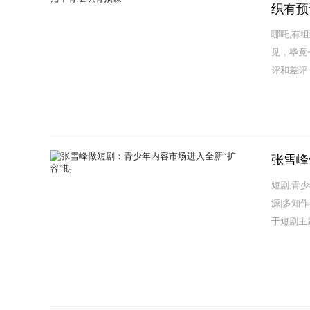
织有预
哪吒,有
见，毕竟
评和差评
张雪峰
短剧,青
源|多知
于短剧主