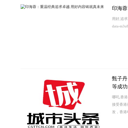
印海蓉
用好,追
data-m3u8
甄子丹
等成功
哪吒,香
接受香港
发，香港