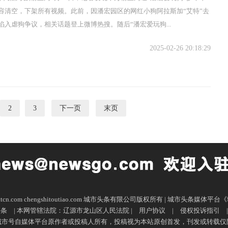
容清空，下架所有视频。此前，因潘宏园区的网红小狗阿拉斯加“艾特”去
陷入虐狗争议，相关话题登上微博热搜。随后“潘宏爱玩狗...
2025-02-26 20:18:29
2
3
下一页
末页
sttcn.com chengshitoutiao.com 城市头条有限公司版权所有 | 城市头条媒
头条
| 本网管辖法院：辽源市龙山区人民法院 |
用户协议
|
侵权投诉指引
城市号自媒体平台原作者或投稿人所有，投稿视为本站原创首发，刊发或转载仅