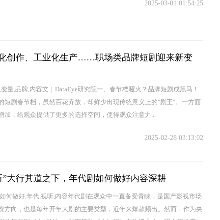
2025-03-01 01:54:25
P化创作、工业化生产……职场类品牌短剧迎来新变
,变量,品牌,内容文｜DataEye研究院一、春节档哑火？品牌短剧成黑马！
的短剧春节档，虽然百花齐放，却鲜少出现传统意义上的"剧王"。一方面
增加，给观众提供了更多的选择空间，使得观众注意力...
2025-02-28 03:13:02
听”大行其道之下，年代剧如何做好内容深耕
,如何做好,年代,视听,内容年代剧在观众中一直备受青睐，是国产影视市场
资方向，也是每年开年大剧的主要类型，近年来爆款频出。然而，作为央