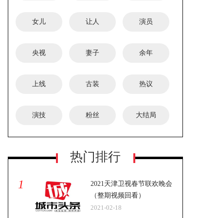
女儿
让人
演员
央视
妻子
余年
上线
古装
热议
演技
粉丝
大结局
热门排行
1
2021天津卫视春节联欢晚会
（整期视频回看）
2021-02-18