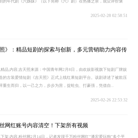
剧的年代剧《六姊妹》（以下简称《六》剧）在热播之余，观众评价褒
2025-02-28 02:58:51
照》：精品短剧的探索与创新，多元营销助力内容传
力,精品,内容,吉天照来源：中国青年网2月8日，由欢娱影视旗下短剧厂牌娱
造的古装爱情短剧《吉天照》正式上线红果短剧平台。该剧讲述了被欺压
萍重生而归，以一己之力，步步为营，捉蛀虫、打豪强，凭借自...
2025-02-26 22:53:32
丝网红账号内容清空！下架所有视频
号,下架,内容,粉丝网2月14日，记者发现千万粉丝网红“潘宏爱玩狗”多个平