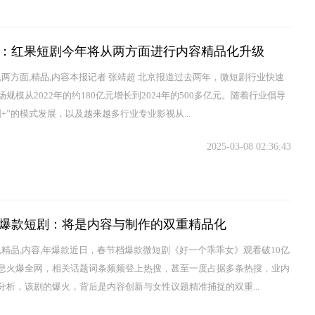
：红果短剧今年将从两方面进行内容精品化升级
剧,两方面,精品,内容本报记者 张靖超 北京报道过去两年，微短剧行业快速
规模从2022年的约180亿元增长到2024年的500多亿元。随着行业倡导
剧+”的模式发展，以及越来越多行业专业影视从...
2025-03-08 02:36:43
5年爆款短剧：将是内容与制作的双重精品化
是,精品,内容,年爆款近日，春节档爆款微短剧《好一个乖乖女》观看破10亿
息火爆全网，相关话题词条频频登上热搜，甚至一度占据多条热搜，业内
分析，该剧的爆火，背后是内容创新与女性议题精准捕捉的双重...