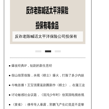
反诈老陈喊话太平洋保险公司投保有
毒食品
爆改经典IP，短剧的新生意经
假山假景假脸，央视《棋士》爆火，打脸了多少内娱
流水线年代剧
今晚首播！王宝强重返剧圈新作《棋士》， 在蓬江这
些地方取景
讨论敏感社会议题，《混沌少年时》创英国电视收视
反诈老陈喊话百万主播小影夫妇销售
率历史
《黄雀》：佛爷等人暴露，郭鹏飞产生幻觉是不是黎