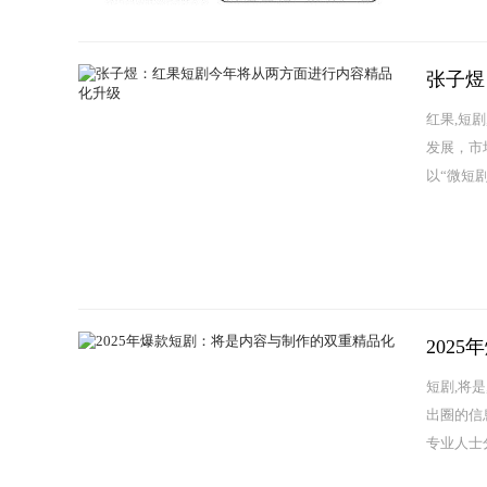
张子煜
红果,短
发展，市场
以“微短
202
短剧,将
出圈的信
专业人士