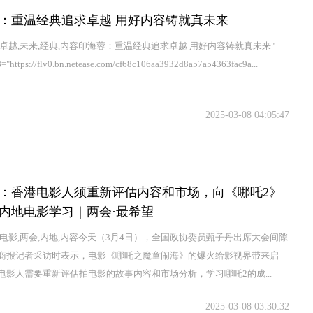
：重温经典追求卓越 用好内容铸就真未来
求卓越,未来,经典,内容印海蓉：重温经典追求卓越 用好内容铸就真未来"
="https://flv0.bn.netease.com/cf68c106aa3932d8a57a54363fac9a...
2025-03-08 04:05:47
：香港电影人须重新评估内容和市场，向《哪吒2》
内地电影学习｜两会·最希望
港电影,两会,内地,内容今天（3月4日），全国政协委员甄子丹出席大会间隙
商报记者采访时表示，电影《哪吒之魔童闹海》的爆火给影视界带来启
电影人需要重新评估拍电影的故事内容和市场分析，学习哪吒2的成...
2025-03-08 03:30:32