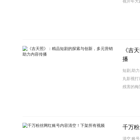
视开年大
贬...
《吉天
播
短剧,助
丸影视打
残害的梅
千万粉
清空,账