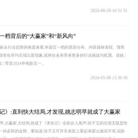
2024-08-28 16:51:51
4五一档背后的“大赢家”和“新风向”
赢家从行业趋势的角度来看,本届五一档的票房分布、内容题材表现、预售
现变化等均呈现出新现象,或将在未来带来更多的行业挑战与机遇。读娱 |
u文 | 零壹2024年电影五一...
2024-05-08 13:30:36
记》:直到快大结局,才发现,姚志明早就成了大赢家
明早,大赢家,大结局,就成了《承欢记》全剧步入尾声,张子玉的出现无疑是给
一块必胜的金牌。要知道,张子玉可并非表面上看起来那么顽劣不堪,实际