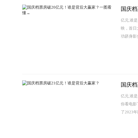
国庆档
亿元,谁
映，首日大
功跻身影
国庆档
亿元,谁是
你看电影
了2023