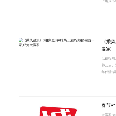
上她只不
《乘风
赢家
以德报怨
韩云云、
年代情感
春节档
大赢家,光