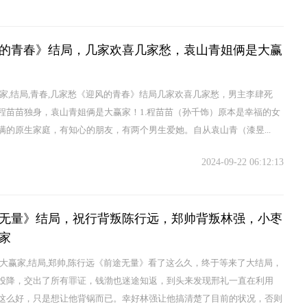
的青春》结局，几家欢喜几家愁，袁山青姐俩是大赢
赢家,结局,青春,几家愁《迎风的青春》结局几家欢喜几家愁，男主李肆死
程苗苗独身，袁山青姐俩是大赢家！1.程苗苗（孙千饰）原本是幸福的女
满的原生家庭，有知心的朋友，有两个男生爱她。自从袁山青（漆昱...
2024-09-22 06:12:13
无量》结局，祝行背叛陈行远，郑帅背叛林强，小枣
家
,大赢家,结局,郑帅,陈行远《前途无量》看了这么久，终于等来了大结局，
投降，交出了所有罪证，钱渤也迷途知返，到头来发现邢礼一直在利用
这么好，只是想让他背锅而已。幸好林强让他搞清楚了目前的状况，否则