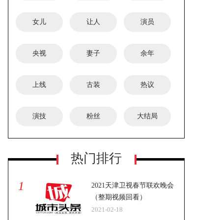
女儿
让人
演员
央视
妻子
余年
上线
古装
热议
演技
粉丝
大结局
热门排行
1
2021天津卫视春节联欢晚会
（整期视频回看）
2021-02-18