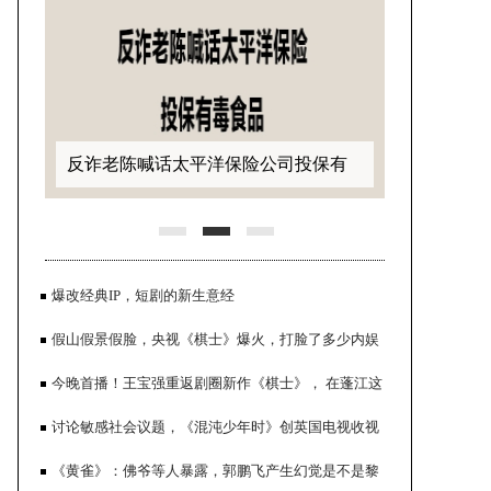
反诈老陈喊话太平洋保险公司投保有
毒食品
爆改经典IP，短剧的新生意经
假山假景假脸，央视《棋士》爆火，打脸了多少内娱
流水线年代剧
今晚首播！王宝强重返剧圈新作《棋士》， 在蓬江这
些地方取景
讨论敏感社会议题，《混沌少年时》创英国电视收视
反诈老陈喊话百万主播小影夫妇销售
率历史
《黄雀》：佛爷等人暴露，郭鹏飞产生幻觉是不是黎