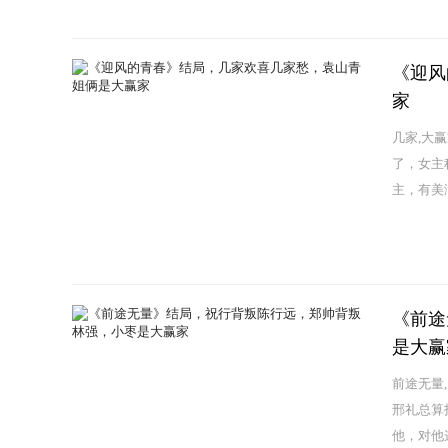
《迎风
家
几家,大
了，女主
主，有美
《前途
是大赢
前途无量
邢礼总算
他，对他