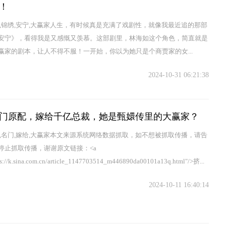
！
她,锦绣,安宁,大赢家人生，有时候真是充满了戏剧性，就像我最近追的那部
安宁》，看得我是又感慨又羡慕。这部剧里，林海如这个角色，简直就是
赢家的剧本，让人不得不服！一开始，你以为她只是个商贾家的女...
2024-10-31 06:21:38
门原配，嫁给千亿总裁，她是甄嬛传里的大赢家？
是,名门,嫁给,大赢家本文来源系统网络数据抓取，如不想被抓取传播，请告
停止抓取传播，谢谢原文链接：<a
ps://k.sina.com.cn/article_1147703514_m446890da00101a13q.html"/>挤...
2024-10-11 16:40:14