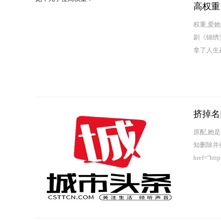
高权重
权重,爱
剧《锦绣
拿了人生
挤掉名
原配,她
知删除并
href="htt