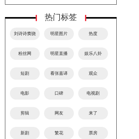
有毒产品被禁言
小莲动的手脚？
热门标签
刘诗诗窦骁
明星图片
热度
粉丝网
明星直播
娱乐八卦
TVB视后林夏薇友情出演《大生意
短剧
看张嘉译
观众
人》，造型惊艳凤仪万千赢得口碑
电影
口碑
电视剧
剪辑
网友
来了
新剧
繁花
票房