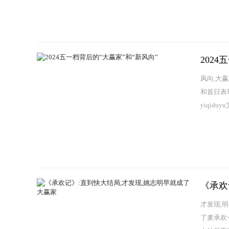
就...
202
风向,大
和首日表
yiqiduy
《承欢
才发现,
了麦承欢