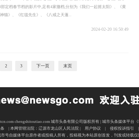
8部定档春节档的影片中,足有4家撤档,分别为《我们一起摇太阳》、《黄
财神猫》、《红毯先生》、《八戒之天蓬...
2024-02-20 16:50:49
2
3
下一页
末页
sttcn.com chengshitoutiao.com 城市头条有限公司版权所有 | 城市头条媒
头条
| 本网管辖法院：辽源市龙山区人民法院 |
用户协议
|
侵权投诉指引
城市号自媒体平台原作者或投稿人所有，投稿视为本站原创首发，刊发或转载仅