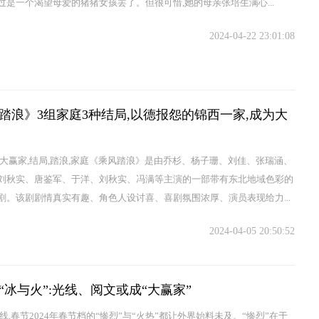
过是一个渴望母爱的猪猪女孩罢了。但很可惜,她的母亲张培生满心...
2024-04-22 23:01:08
踏浪》3组家庭3种结局,以德报怨的锦西一家,成为大
,大赢家,结局,踏浪,家庭《乘风踏浪》是由乔杉、杨子珊、刘佳、张瑞涵、
刘秋实、唐鉴军、于洋、刘秋实、冯满等主演的一部带有东北地域色彩的
剧。该剧剧情真实有趣、角色人设讨喜、喜剧氛围浓厚、演员表现给力...
2024-04-05 20:50:52
“冰与火”:光线、阅文或成“大赢家”
线,春节2024年春节档的“惨烈”与“火热”都让外界始料未及。“惨烈”在于